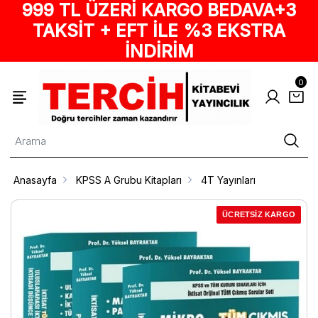
999 TL ÜZERİ KARGO BEDAVA+3
TAKSİT + EFT İLE %3 EKSTRA
İNDİRİM
0
Anasayfa
KPSS A Grubu Kitapları
4T Yayınları
ÜCRETSİZ KARGO