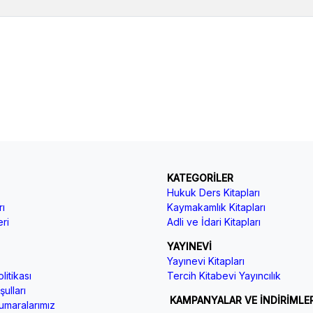
KATEGORİLER
Hukuk Ders Kitapları
ı
Kaymakamlık Kitapları
ri
Adli ve İdari Kitapları
YAYINEVİ
Yayınevi Kitapları
litikası
Tercih Kitabevi Yayıncılık
ulları
KAMPANYALAR VE İNDİRİMLE
maralarımız