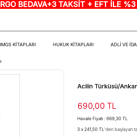
ARGO BEDAVA+3 TAKSİT + EFT İLE %3
HMGS KİTAPLARI
HUKUK KİTAPLARI
ADLİ VE İD
p
Acilin Türküsü/Ankar
690,00 TL
Havale Fiyatı : 669,30 TL
241,50 TL
'den başlayan ta