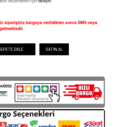
ksit seçenekleri için
tıklayın.
iz siparişiniz kargoya verildikten sonra SMS veya
 gelmektedir.
SEPETE EKLE
SATIN AL