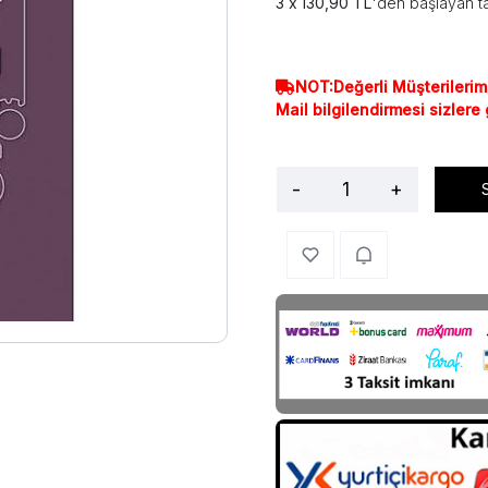
130,90 TL
'den başlayan ta
NOT:Değerli Müşterilerim
Mail bilgilendirmesi sizlere
-
+