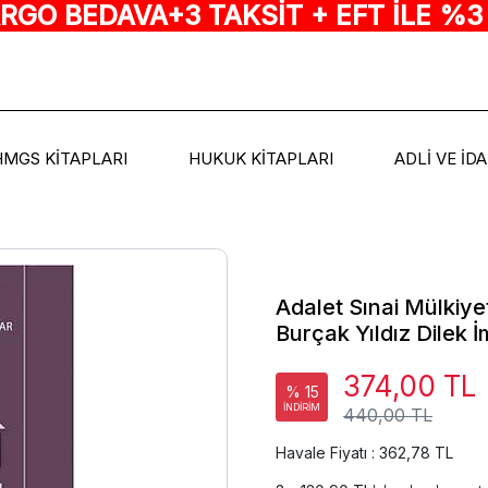
ARGO BEDAVA+3 TAKSİT + EFT İLE %3
HMGS KİTAPLARI
HUKUK KİTAPLARI
ADLİ VE İD
Adalet Sınai Mülkiy
Burçak Yıldız Dilek İm
374,00 TL
% 15
İNDİRİM
440,00 TL
Havale Fiyatı : 362,78 TL