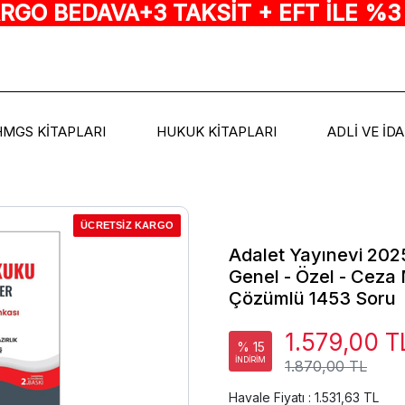
ARGO BEDAVA+3 TAKSİT + EFT İLE %3
HMGS KİTAPLARI
HUKUK KİTAPLARI
ADLİ VE İD
ÜCRETSİZ KARGO
Adalet Yayınevi 202
Genel - Özel - Cez
Çözümlü 1453 Soru
1.579,00 T
% 15
İNDİRİM
1.870,00 TL
Havale Fiyatı : 1.531,63 TL