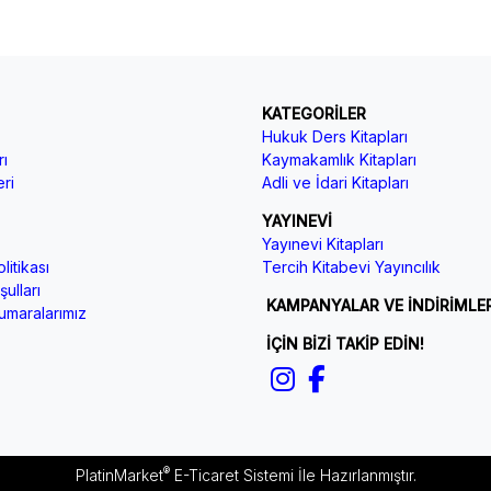
KATEGORİLER
Hukuk Ders Kitapları
ı
Kaymakamlık Kitapları
ri
Adli ve İdari Kitapları
YAYINEVİ
Yayınevi Kitapları
litikası
Tercih Kitabevi Yayıncılık
ulları
KAMPANYALAR VE İNDİRİMLE
maralarımız
İÇİN BİZİ TAKİP EDİN!
®
PlatinMarket
E-Ticaret Sistemi
İle Hazırlanmıştır.