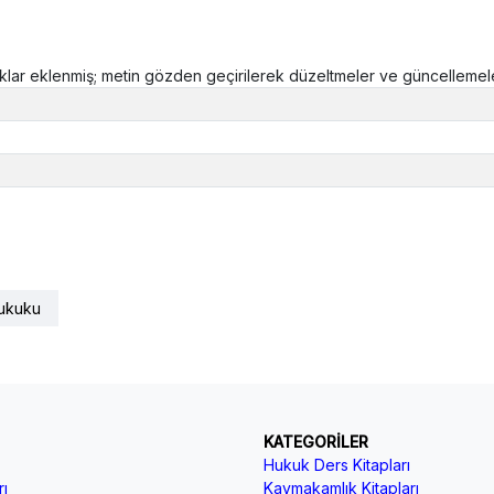
naklar eklenmiş; metin gözden geçirilerek düzeltmeler ve güncellemeler
ukuku
KATEGORİLER
Hukuk Ders Kitapları
ı
Kaymakamlık Kitapları