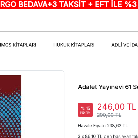
ARGO BEDAVA+3 TAKSİT + EFT İLE %3
HMGS KİTAPLARI
HUKUK KİTAPLARI
ADLİ VE İD
Adalet Yayınevi 61 
246,00 TL
% 15
İNDİRİM
290,00 TL
Havale Fiyatı : 238,62 TL
86,10 TL
'den başlayan tak