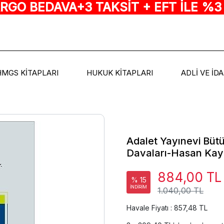
ARGO BEDAVA+3 TAKSİT + EFT İLE %3
HMGS KİTAPLARI
HUKUK KİTAPLARI
ADLİ VE İD
Adalet Yayınevi Büt
Davaları-Hasan Kay
884,00 TL
% 15
İNDİRİM
1.040,00 TL
Havale Fiyatı : 857,48 TL