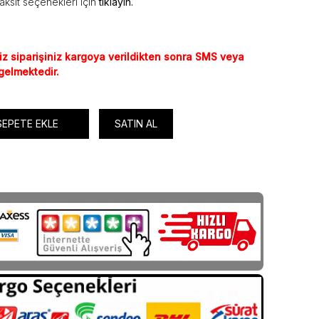
aksit seçenekleri için
tıklayın.
iz siparişiniz kargoya verildikten sonra SMS veya
 gelmektedir.
SEPETE EKLE
SATIN AL