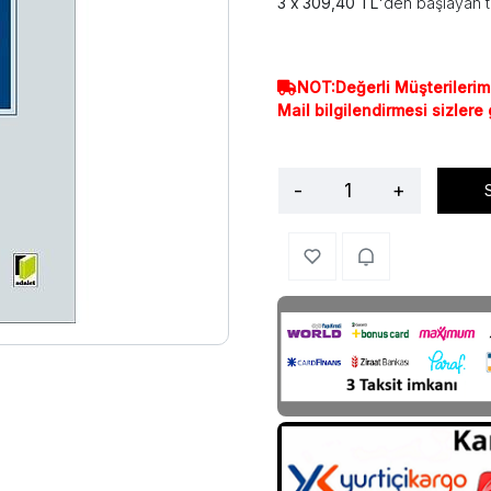
309,40 TL
'den başlayan t
NOT:Değerli Müşterilerim
Mail bilgilendirmesi sizlere
-
+