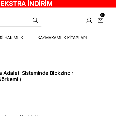
 EKSTRA İNDİRİM
0
ARİ HAKİMLİK
KAYMAKAMLIK KİTAPLARI
 Adaleti Sisteminde Blokzincir
örkemli)