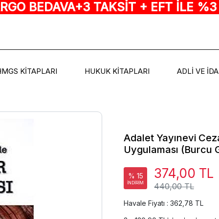
ARGO BEDAVA+3 TAKSİT + EFT İLE %3
HMGS KİTAPLARI
HUKUK KİTAPLARI
ADLİ VE İD
Adalet Yayınevi Ceza
Uygulaması (Burcu G
374,00 TL
% 15
İNDİRİM
440,00 TL
Havale Fiyatı : 362,78 TL