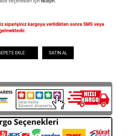
ksit seçenekleri için
tıklayın.
iz siparişiniz kargoya verildikten sonra SMS veya
 gelmektedir.
SEPETE EKLE
SATIN AL