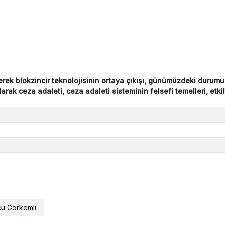
nerek blokzincir teknolojisinin ortaya çıkışı, günümüzdeki duru
 olarak ceza adaleti, ceza adaleti sisteminin felsefi temelleri, etki
cu Görkemli