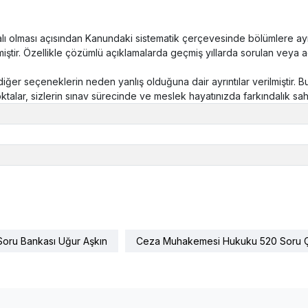
lması açısından Kanundaki sistematik çerçevesinde bölümlere ayrıla
miştir. Özellikle çözümlü açıklamalarda geçmiş yıllarda sorulan veya 
iğer seçeneklerin neden yanlış olduğuna dair ayrıntılar verilmiştir.
talar, sizlerin sınav sürecinde ve meslek hayatınızda farkındalık sahi
oru Bankası Uğur Aşkın
Ceza Muhakemesi Hukuku 520 Soru Ç