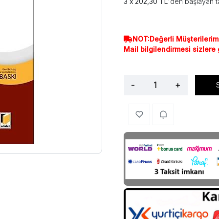
202,30 TL
'den başlayan ta
NOT:Değerli Müşterilerim
Mail bilgilendirmesi sizlere
-
+