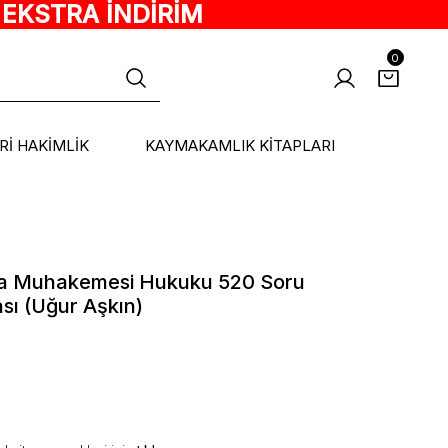
 EKSTRA İNDİRİM
0
ARİ HAKİMLİK
KAYMAKAMLIK KİTAPLARI
za Muhakemesi Hukuku 520 Soru
ı (Uğur Aşkın)