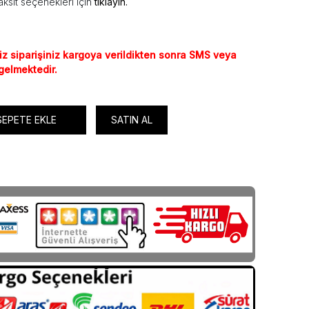
ksit seçenekleri için
tıklayın.
iz siparişiniz kargoya verildikten sonra SMS veya
 gelmektedir.
SEPETE EKLE
SATIN AL