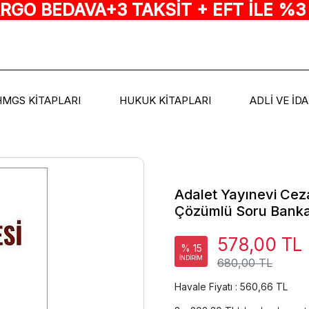
ARGO BEDAVA+3 TAKSİT + EFT İLE %3
HMGS KİTAPLARI
HUKUK KİTAPLARI
ADLİ VE İD
Adalet Yayınevi Ce
Çözümlü Soru Bankas
578,00 TL
% 15
İNDİRİM
680,00 TL
Havale Fiyatı : 560,66 TL