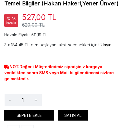
Temel Bilgiler (Hakan Hakeri,Yener Ünver)
527,00 TL
% 15
İNDİRİM
620,00 TL
Havale Fiyatı : 511,19 TL
184,45 TL
'den başlayan taksit seçenekleri için
tıklayın.
NOT:Değerli Müşterilerimiz siparişiniz kargoya
verildikten sonra SMS veya Mail bilgilendirmesi sizlere
gelmektedir.
-
+
SEPETE EKLE
SATIN AL