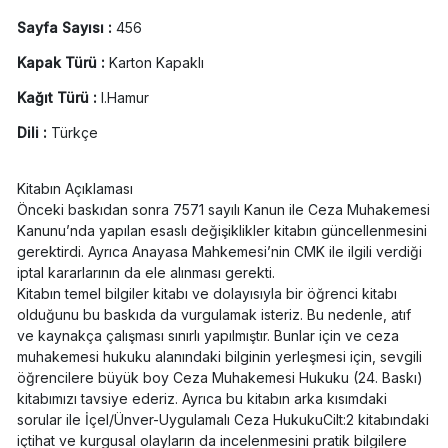
Sayfa Sayısı :
456
Kapak Türü :
Karton Kapaklı
Kağıt Türü :
I.Hamur
Dili :
Türkçe
Kitabın Açıklaması
Önceki baskıdan sonra 7571 sayılı Kanun ile Ceza Muhakemesi
Kanunu’nda yapılan esaslı değişiklikler kitabın güncellenmesini
gerektirdi. Ayrıca Anayasa Mahkemesi’nin CMK ile ilgili verdiği
iptal kararlarının da ele alınması gerekti.
Kitabın temel bilgiler kitabı ve dolayısıyla bir öğrenci kitabı
olduğunu bu baskıda da vurgulamak isteriz. Bu nedenle, atıf
ve kaynakça çalışması sınırlı yapılmıştır. Bunlar için ve ceza
muhakemesi hukuku alanındaki bilginin yerleşmesi için, sevgili
öğrencilere büyük boy Ceza Muhakemesi Hukuku (24. Baskı)
kitabımızı tavsiye ederiz. Ayrıca bu kitabın arka kısımdaki
sorular ile İçel/Ünver-Uygulamalı Ceza HukukuCilt:2 kitabındaki
içtihat ve kurgusal olayların da incelenmesini pratik bilgilere