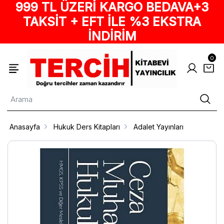
999 TL ÜZERİ KARGO BEDAVA+3
TAKSİT + EFT İLE %3 EKSTRA
İNDİRİM
0
Anasayfa
Hukuk Ders Kitapları
Adalet Yayınları