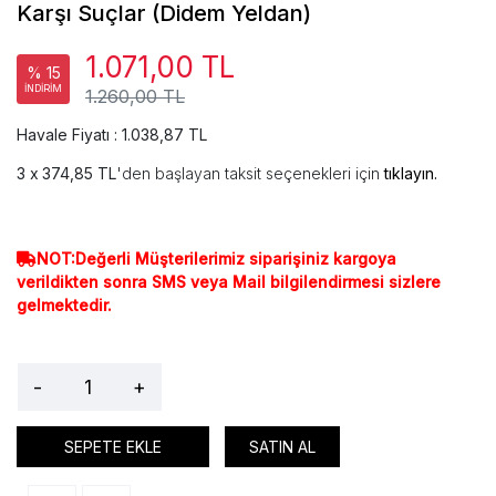
Karşı Suçlar (Didem Yeldan)
1.071,00 TL
% 15
İNDİRİM
1.260,00 TL
Havale Fiyatı : 1.038,87 TL
374,85 TL
'den başlayan taksit seçenekleri için
tıklayın.
NOT:Değerli Müşterilerimiz siparişiniz kargoya
verildikten sonra SMS veya Mail bilgilendirmesi sizlere
gelmektedir.
-
+
SEPETE EKLE
SATIN AL