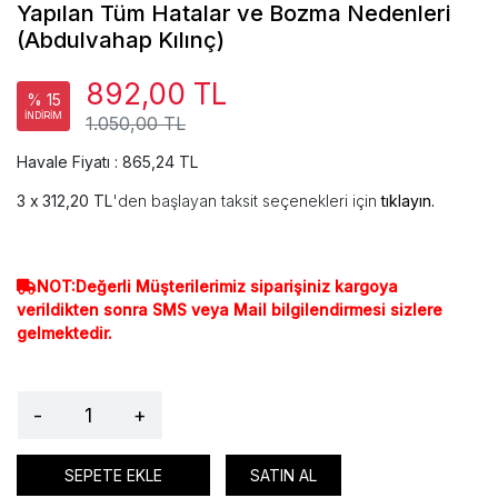
Yapılan Tüm Hatalar ve Bozma Nedenleri
(Abdulvahap Kılınç)
892,00 TL
% 15
İNDİRİM
1.050,00 TL
Havale Fiyatı : 865,24 TL
312,20 TL
'den başlayan taksit seçenekleri için
tıklayın.
NOT:Değerli Müşterilerimiz siparişiniz kargoya
verildikten sonra SMS veya Mail bilgilendirmesi sizlere
gelmektedir.
-
+
SEPETE EKLE
SATIN AL