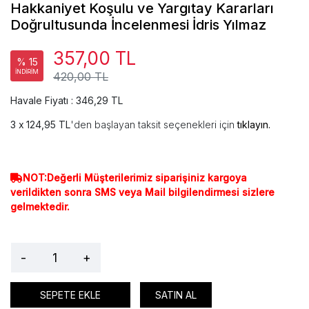
Hakkaniyet Koşulu ve Yargıtay Kararları
Doğrultusunda İncelenmesi İdris Yılmaz
357,00 TL
% 15
İNDİRİM
420,00 TL
Havale Fiyatı : 346,29 TL
124,95 TL
'den başlayan taksit seçenekleri için
tıklayın.
NOT:Değerli Müşterilerimiz siparişiniz kargoya
verildikten sonra SMS veya Mail bilgilendirmesi sizlere
gelmektedir.
-
+
SEPETE EKLE
SATIN AL