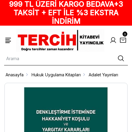
999 TL ÜZERİ KARGO BEDAVA+3
TAKSİT + EFT İLE %3 EKSTRA
İNDİRİM
0
Anasayfa
Hukuk Uygulama Kitapları
Adalet Yayınları