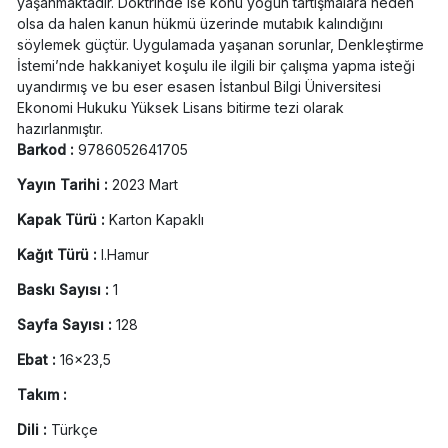
yaşanmaktadır. Doktrinde ise konu yoğun tartışmalara neden
olsa da halen kanun hükmü üzerinde mutabık kalındığını
söylemek güçtür. Uygulamada yaşanan sorunlar, Denkleştirme
İstemi’nde hakkaniyet koşulu ile ilgili bir çalışma yapma isteği
uyandırmış ve bu eser esasen İstanbul Bilgi Üniversitesi
Ekonomi Hukuku Yüksek Lisans bitirme tezi olarak
hazırlanmıştır.
Barkod :
9786052641705
Yayın Tarihi :
2023 Mart
Kapak Türü :
Karton Kapaklı
Kağıt Türü :
I.Hamur
Baskı Sayısı :
1
Sayfa Sayısı :
128
Ebat :
16x23,5
Takım :
Dili :
Türkçe