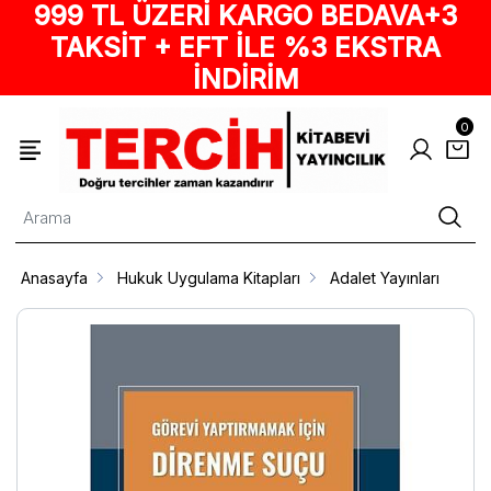
999 TL ÜZERİ KARGO BEDAVA+3
TAKSİT + EFT İLE %3 EKSTRA
İNDİRİM
0
Anasayfa
Hukuk Uygulama Kitapları
Adalet Yayınları