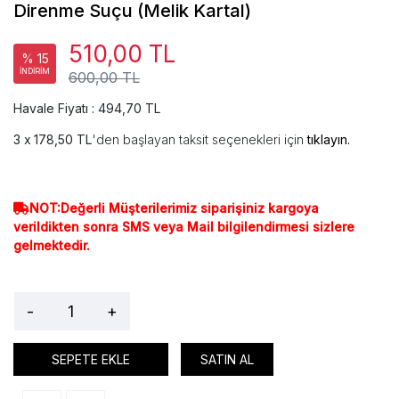
Direnme Suçu (Melik Kartal)
510,00 TL
% 15
İNDİRİM
600,00 TL
Havale Fiyatı : 494,70 TL
178,50 TL
'den başlayan taksit seçenekleri için
tıklayın.
NOT:Değerli Müşterilerimiz siparişiniz kargoya
verildikten sonra SMS veya Mail bilgilendirmesi sizlere
gelmektedir.
-
+
SEPETE EKLE
SATIN AL