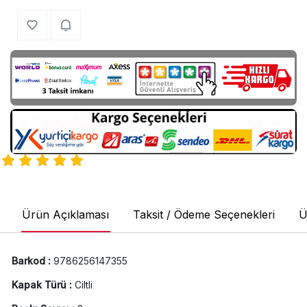
Ürün Açıklaması
Taksit / Ödeme Seçenekleri
Ü
Barkod :
9786256147355
Kapak Türü :
Ciltli