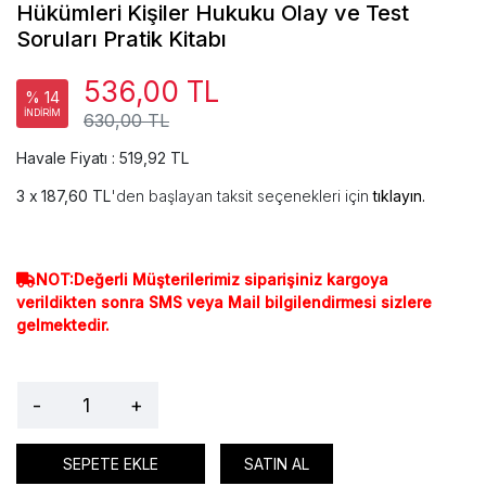
Hükümleri Kişiler Hukuku Olay ve Test
Soruları Pratik Kitabı
536,00 TL
% 14
İNDİRİM
630,00 TL
Havale Fiyatı : 519,92 TL
187,60 TL
'den başlayan taksit seçenekleri için
tıklayın.
NOT:Değerli Müşterilerimiz siparişiniz kargoya
verildikten sonra SMS veya Mail bilgilendirmesi sizlere
gelmektedir.
-
+
SEPETE EKLE
SATIN AL