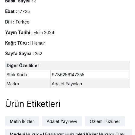
Baskı Sayısı :
3
Ebat :
17x25
Dili :
Türkçe
Yayın Tarihi :
Ekim 2024
Kağıt Türü :
I.Hamur
Sayfa Sayısı :
252
Diğer Özellikler
Stok Kodu
9786256147355
Marka
Adalet Yayınları
Ürün Etiketleri
Metin İkizler
Adalet Yayınevi
Özlem Tüzüner
Medeni Hukuk - I Başlangıç Hükümleri Kişiler Hukuku Olay