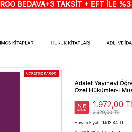
ARGO BEDAVA+3 TAKSİT + EFT İLE %3
HMGS KİTAPLARI
HUKUK KİTAPLARI
ADLİ VE İD
ÜCRETSİZ KARGO
Adalet Yayınevi Öğr
Özel Hükümler-I Mu
1.972,00 T
% 15
İNDİRİM
2.320,00 TL
Havale Fiyatı : 1.912,84 TL