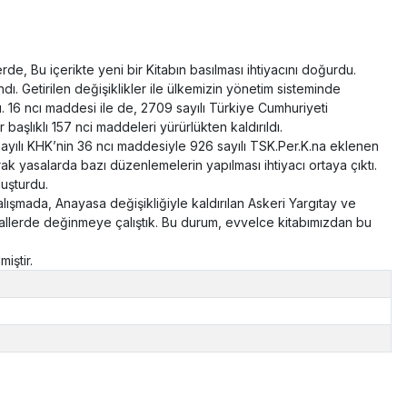
e, Bu içerikte yeni bir Kitabın basılması ihtiyacını doğurdu.
. Getirilen değişiklikler ile ülkemizin yönetim sisteminde
. 16 ncı maddesi ile de, 2709 sayılı Türkiye Cumhuriyeti
başlıklı 157 nci maddeleri yürürlükten kaldırıldı.
yılı KHK’nin 36 ncı maddesiyle 926 sayılı TSK.Per.K.na eklenen
k yasalarda bazı düzenlemelerin yapılması ihtiyacı ortaya çıktı.
luşturdu.
alışmada, Anayasa değişikliğiyle kaldırılan Askeri Yargıtay ve
allerde değinmeye çalıştık. Bu durum, evvelce kitabımızdan bu
iştir.