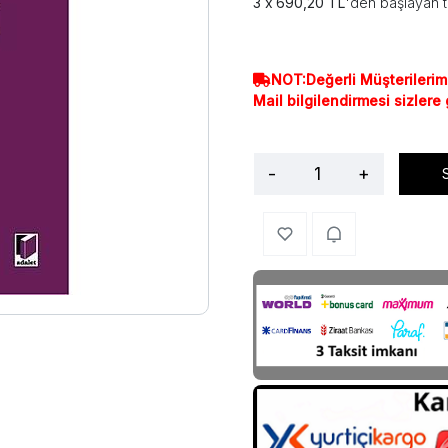
690,20 TL
'den başlayan t
NOT:Değerli Müşterilerim
Mail bilgilendirmesi sizlere
-
+