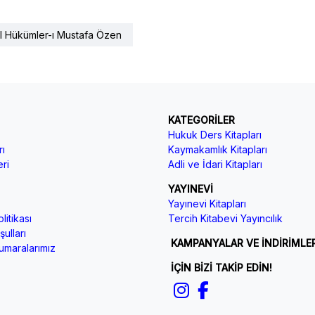
l Hükümler-ı Mustafa Özen
KATEGORİLER
Hukuk Ders Kitapları
ı
Kaymakamlık Kitapları
ri
Adli ve İdari Kitapları
YAYINEVİ
Yayınevi Kitapları
litikası
Tercih Kitabevi Yayıncılık
ulları
KAMPANYALAR VE İNDİRİMLE
maralarımız
İÇİN BİZİ TAKİP EDİN!