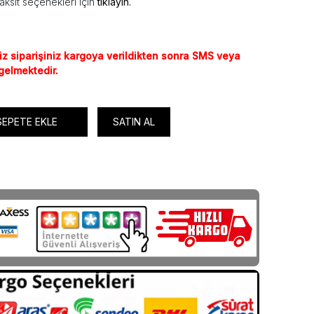
aksit seçenekleri için
tıklayın.
iz siparişiniz kargoya verildikten sonra SMS veya
 gelmektedir.
SEPETE EKLE
SATIN AL