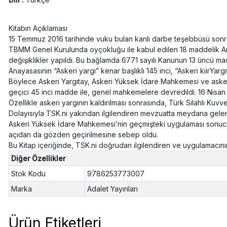
Kitabın Açıklaması
15 Temmuz 2016 tarihinde vuku bulan kanlı darbe teşebbüsü sonrasın
TBMM Genel Kurulunda oyçokluğu ile kabul edilen 18 maddelik Anaya
değişiklikler yapıldı. Bu bağlamda 6771 sayılı Kanunun 13 üncü mad
Anayasasının “Askeri yargı” kenar başlıklı 145 inci, “Askeri kiirYar
Böylece Askeri Yargıtay, Askeri Yüksek İdare Mahkemesi ve asker
geçici 45 inci madde ile, genel mahkemelere devredildi. 16 Nisan 
Özellikle askeri yargının kaldırılması sonrasında, Türk Silahlı Kuvve
Dolayısıyla TSK.ni yakından ilgilendiren mevzuatta meydana gelen bu
Askeri Yüksek İdare Mahkemesi’nin geçmişteki uygulaması sonucun
açıdan da gözden geçirilmesine sebep oldu.
Bu Kitap içeriğinde, TSK.ni doğrudan ilgilendiren ve uygulamacın
Diğer Özellikler
Stok Kodu
9786253773007
Marka
Adalet Yayınları
Ürün Etiketleri