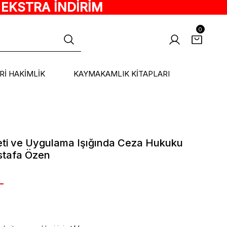
 EKSTRA İNDİRİM
0
ARİ HAKİMLİK
KAYMAKAMLIK KİTAPLARI
eti ve Uygulama Işığında Ceza Hukuku
stafa Özen
L