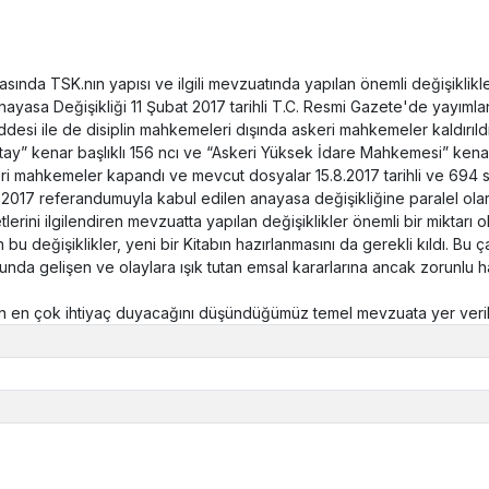
da TSK.nın yapısı ve ilgili mevzuatında yapılan önemli değişikliklerd
sa Değişikliği 11 Şubat 2017 tarihli T.C. Resmi Gazete'de yayımlandı
desi ile de disiplin mahkemeleri dışında askeri mahkemeler kaldırıldı
gıtay” kenar başlıklı 156 ncı ve “Askeri Yüksek İdare Mahkemesi” kenar 
i mahkemeler kapandı ve mevcut dosyalar 15.8.2017 tarihli ve 694 sa
2017 referandumuyla kabul edilen anayasa değişikliğine paralel olara
tlerini ilgilendiren mevzuatta yapılan değişiklikler önemli bir miktarı o
 değişiklikler, yeni bir Kitabın hazırlanmasını da gerekli kıldı. Bu ç
da gelişen ve olaylara ışık tutan emsal kararlarına ancak zorunlu h
ın en çok ihtiyaç duyacağını düşündüğümüz temel mevzuata yer verilm