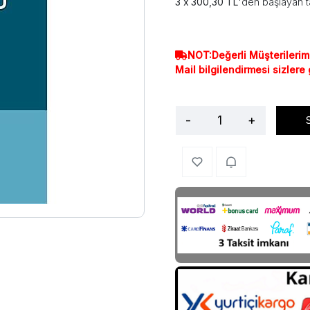
300,30 TL
'den başlayan t
NOT:Değerli Müşterilerim
Mail bilgilendirmesi sizlere
-
+