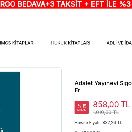
ARGO BEDAVA+3 TAKSİT + EFT İLE %3
HMGS KİTAPLARI
HUKUK KİTAPLARI
ADLİ VE İD
Adalet Yayınevi Sig
Er
858,00 TL
% 15
İNDİRİM
1.010,00 TL
Havale Fiyatı : 832,26 TL