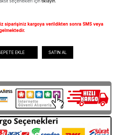
aksit seçenekleri için
tıklayın.
iz siparişiniz kargoya verildikten sonra SMS veya
 gelmektedir.
SEPETE EKLE
SATIN AL