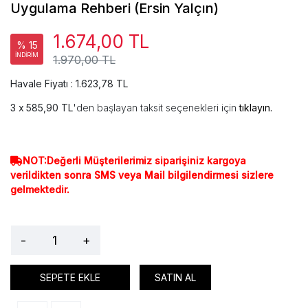
Uygulama Rehberi (Ersin Yalçın)
1.674,00 TL
% 15
İNDİRİM
1.970,00 TL
Havale Fiyatı : 1.623,78 TL
585,90 TL
'den başlayan taksit seçenekleri için
tıklayın.
NOT:Değerli Müşterilerimiz siparişiniz kargoya
verildikten sonra SMS veya Mail bilgilendirmesi sizlere
gelmektedir.
-
+
SEPETE EKLE
SATIN AL