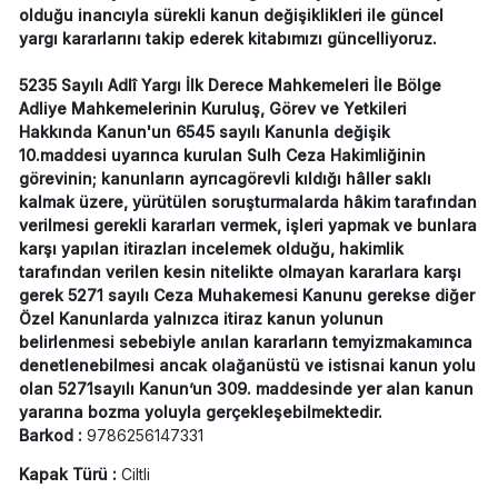
olduğu inancıyla sürekli kanun değişiklikleri ile güncel
yargı kararlarını takip ederek kitabımızı güncelliyoruz.
5235 Sayılı Adlî Yargı İlk Derece Mahkemeleri İle Bölge
Adliye Mahkemelerinin Kuruluş, Görev ve Yetkileri
Hakkında Kanun'un 6545 sayılı Kanunla değişik
10.maddesi uyarınca kurulan Sulh Ceza Hakimliğinin
görevinin; kanunların ayrıcagörevli kıldığı hâller saklı
kalmak üzere, yürütülen soruşturmalarda hâkim tarafından
verilmesi gerekli kararları vermek, işleri yapmak ve bunlara
karşı yapılan itirazları incelemek olduğu, hakimlik
tarafından verilen kesin nitelikte olmayan kararlara karşı
gerek 5271 sayılı Ceza Muhakemesi Kanunu gerekse diğer
Özel Kanunlarda yalnızca itiraz kanun yolunun
belirlenmesi sebebiyle anılan kararların temyizmakamınca
denetlenebilmesi ancak olağanüstü ve istisnai kanun yolu
olan 5271sayılı Kanun’un 309. maddesinde yer alan kanun
yararına bozma yoluyla gerçekleşebilmektedir.
Barkod :
9786256147331
Kapak Türü :
Ciltli