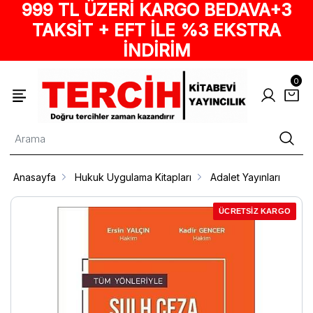
999 TL ÜZERİ KARGO BEDAVA+3
TAKSİT + EFT İLE %3 EKSTRA
İNDİRİM
0
Anasayfa
Hukuk Uygulama Kitapları
Adalet Yayınları
ÜCRETSİZ KARGO