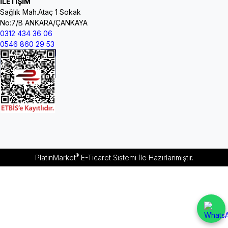
İLETİŞİM
Sağlık Mah.Ataç 1 Sokak
No:7/B ANKARA/ÇANKAYA
0312 434 36 06
0546 860 29 53
®
PlatinMarket
E-Ticaret Sistemi
İle Hazırlanmıştır.