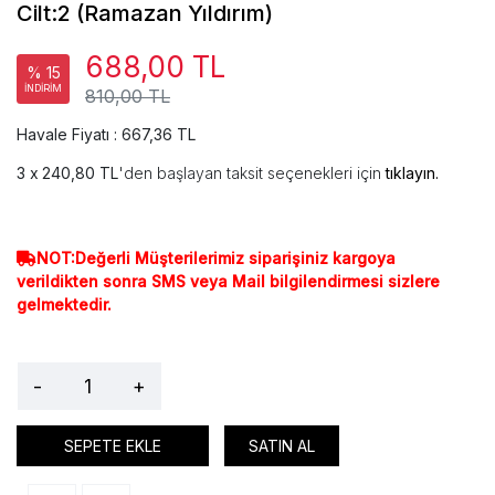
Cilt:2 (Ramazan Yıldırım)
688,00 TL
% 15
İNDİRİM
810,00 TL
Havale Fiyatı : 667,36 TL
240,80 TL
'den başlayan taksit seçenekleri için
tıklayın.
NOT:Değerli Müşterilerimiz siparişiniz kargoya
verildikten sonra SMS veya Mail bilgilendirmesi sizlere
gelmektedir.
-
+
SEPETE EKLE
SATIN AL