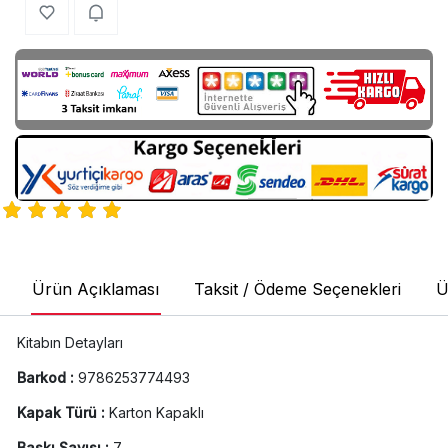
Ürün Açıklaması
Taksit / Ödeme Seçenekleri
Ü
Kitabın Detayları
Barkod :
9786253774493
Kapak Türü :
Karton Kapaklı
Baskı Sayısı :
7