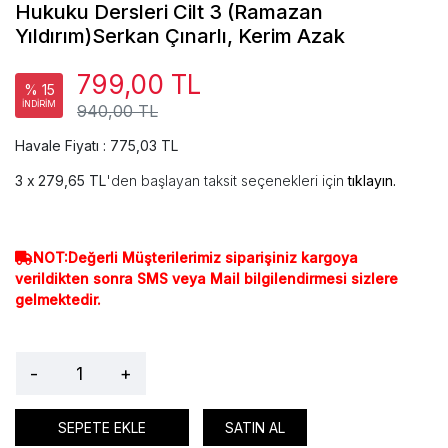
Hukuku Dersleri Cilt 3 (Ramazan
Yıldırım)Serkan Çınarlı, Kerim Azak
799,00 TL
% 15
İNDİRİM
940,00 TL
Havale Fiyatı : 775,03 TL
279,65 TL
'den başlayan taksit seçenekleri için
tıklayın.
NOT:Değerli Müşterilerimiz siparişiniz kargoya
verildikten sonra SMS veya Mail bilgilendirmesi sizlere
gelmektedir.
-
+
SEPETE EKLE
SATIN AL