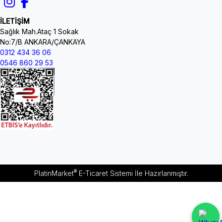
İLETİŞİM
Sağlık Mah.Ataç 1 Sokak
No:7/B ANKARA/ÇANKAYA
0312 434 36 06
0546 860 29 53
®
PlatinMarket
E-Ticaret Sistemi
İle Hazırlanmıştır.