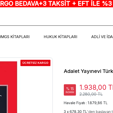
ARGO BEDAVA+3 TAKSİT + EFT İLE %3
HMGS KİTAPLARI
HUKUK KİTAPLARI
ADLİ VE İD
ÜCRETSİZ KARGO
Adalet Yayınevi Tür
1.938,00 T
% 15
İNDİRİM
2.280,00 TL
Havale Fiyatı : 1.879,86 TL
678,30 TL
'den başlayan t