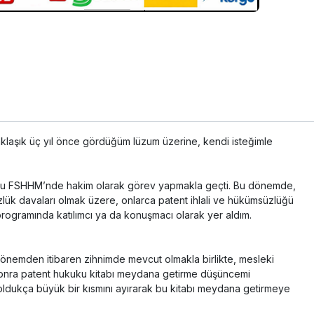
yaklaşık üç yıl önce gördüğüm lüzum üzerine, kendi isteğimle
) No’lu FSHHM’nde hakim olarak görev yapmakla geçti. Bu dönemde,
süzlük davaları olmak üzere, onlarca patent ihlali ve hükümsüzlüğü
rogramında katılımcı ya da konuşmacı olarak yer aldım.
 dönemden itibaren zihnimde mevcut olmakla birlikte, mesleki
sonra patent hukuku kitabı meydana getirme düşüncemi
ldukça büyük bir kısmını ayırarak bu kitabı meydana getirmeye