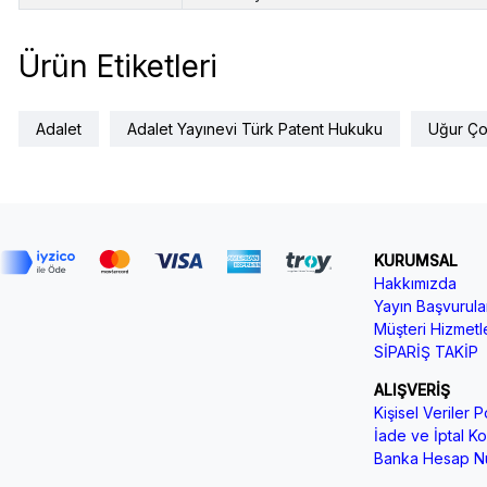
Ürün Etiketleri
Adalet
Adalet Yayınevi Türk Patent Hukuku
Uğur Ço
KURUMSAL
Hakkımızda
Yayın Başvurular
Müşteri Hizmetle
SİPARİŞ TAKİP
ALIŞVERİŞ
Kişisel Veriler Po
İade ve İptal Koş
Banka Hesap Nu