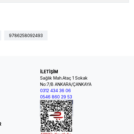
9786258092493
İLETİŞİM
Sağlık Mah.Ataç 1 Sokak
No:7/B ANKARA/ÇANKAYA
0312 434 36 06
0546 860 29 53
R