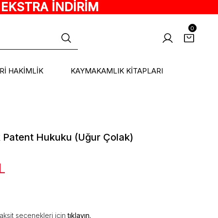
 EKSTRA İNDİRİM
0
ARİ HAKİMLİK
KAYMAKAMLIK KİTAPLARI
k Patent Hukuku (Uğur Çolak)
L
aksit seçenekleri için
tıklayın.