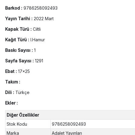
Barkod :
9786258092493
Yayın Tarihi :
2022 Mart
Kapak Türü :
Ciltli
Kağıt Türü :
I.Hamur
Baskı Sayısı :
1
Sayfa Sayısı :
1291
Ebat :
17x25
Takım :
Dili :
Türkçe
Ekler :
Diğer Özellikler
Stok Kodu
9786258092493
Marka
Adalet Yayınları