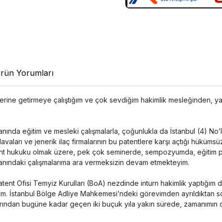
rün Yorumları
a yerine getirmeye çalıştığım ve çok sevdiğim hakimlik mesleğinden, 
u alanında eğitim ve mesleki çalışmalarla, çoğunlukla da İstanbul (4
 davaları ve jenerik ilaç firmalarının bu patentlere karşı açtığı hüküm
atent hukuku olmak üzere, pek çok seminerde, sempozyumda, eğitim p
lanındaki çalışmalarıma ara vermeksizin devam etmekteyim.
atent Ofisi Temyiz Kurulları (BoA) nezdinde inturn hakimlik yaptığım
dim. İstanbul Bölge Adliye Mahkemesi’ndeki görevimden ayrıldıktan 
ından bugüne kadar geçen iki buçuk yıla yakın sürede, zamanımın o