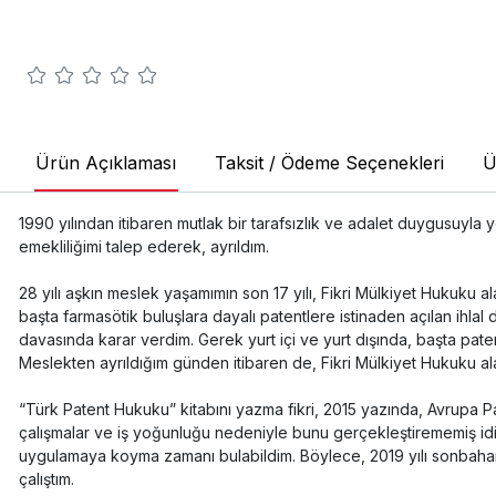
Ürün Açıklaması
Taksit / Ödeme Seçenekleri
Ü
1990 yılından itibaren mutlak bir tarafsızlık ve adalet duygusuyl
emekliliğimi talep ederek, ayrıldım.
28 yılı aşkın meslek yaşamımın son 17 yılı, Fikri Mülkiyet Hukuk
başta farmasötik buluşlara dayalı patentlere istinaden açılan ihlal
davasında karar verdim. Gerek yurt içi ve yurt dışında, başta p
Meslekten ayrıldığım günden itibaren de, Fikri Mülkiyet Hukuku a
“Türk Patent Hukuku” kitabını yazma fikri, 2015 yazında, Avrupa P
çalışmalar ve iş yoğunluğu nedeniyle bunu gerçekleştirememiş i
uygulamaya koyma zamanı bulabildim. Böylece, 2019 yılı sonbahar
çalıştım.