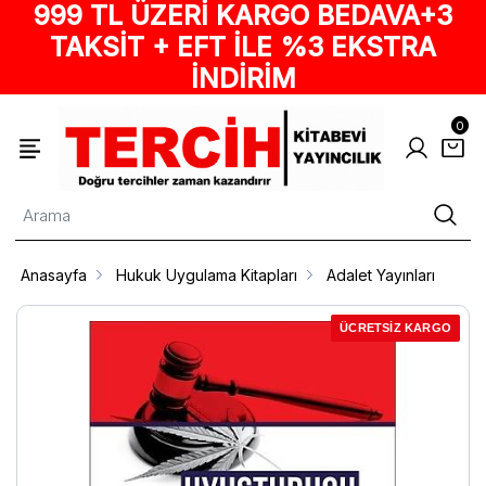
999 TL ÜZERİ KARGO BEDAVA+3
TAKSİT + EFT İLE %3 EKSTRA
İNDİRİM
0
Anasayfa
Hukuk Uygulama Kitapları
Adalet Yayınları
ÜCRETSİZ KARGO