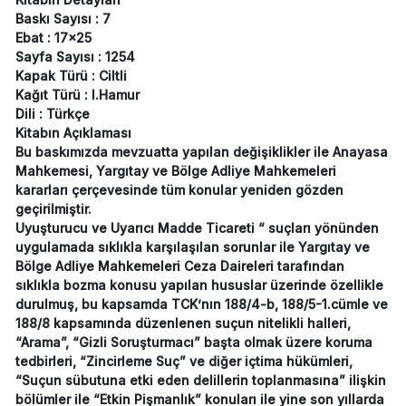
Baskı Sayısı : 7
Ebat : 17x25
Sayfa Sayısı : 1254
Kapak Türü : Ciltli
Kağıt Türü : I.Hamur
Dili : Türkçe
Kitabın Açıklaması
Bu baskımızda mevzuatta yapılan değişiklikler ile Anayasa
Mahkemesi, Yargıtay ve Bölge Adliye Mahkemeleri
kararları çerçevesinde tüm konular yeniden gözden
geçirilmiştir.
Uyuşturucu ve Uyarıcı Madde Ticareti “ suçları yönünden
uygulamada sıklıkla karşılaşılan sorunlar ile Yargıtay ve
Bölge Adliye Mahkemeleri Ceza Daireleri tarafından
sıklıkla bozma konusu yapılan hususlar üzerinde özellikle
durulmuş, bu kapsamda TCK’nın 188/4-b, 188/5-1.cümle ve
188/8 kapsamında düzenlenen suçun nitelikli halleri,
“Arama”, “Gizli Soruşturmacı” başta olmak üzere koruma
tedbirleri, “Zincirleme Suç” ve diğer içtima hükümleri,
“Suçun sübutuna etki eden delillerin toplanmasına” ilişkin
bölümler ile “Etkin Pişmanlık” konuları ile yine son yıllarda