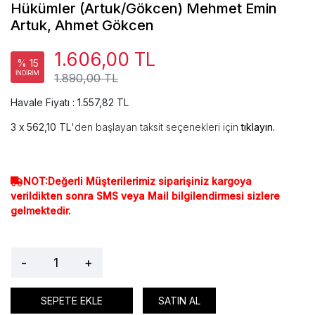
Hükümler (Artuk/Gökcen) Mehmet Emin
Artuk, Ahmet Gökcen
1.606,00 TL
% 15
İNDİRİM
1.890,00 TL
Havale Fiyatı : 1.557,82 TL
562,10 TL
'den başlayan taksit seçenekleri için
tıklayın.
NOT:Değerli Müşterilerimiz siparişiniz kargoya
verildikten sonra SMS veya Mail bilgilendirmesi sizlere
gelmektedir.
-
+
SEPETE EKLE
SATIN AL