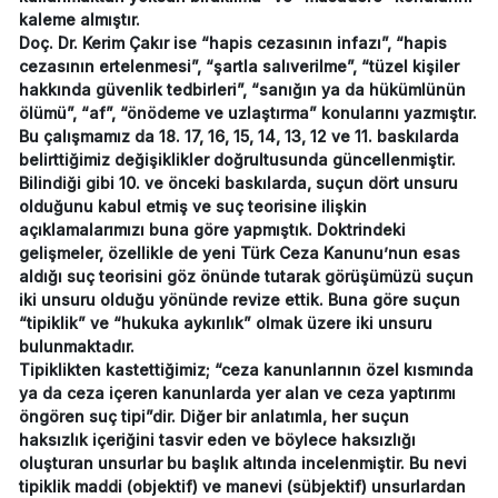
kaleme almıştır.
Doç. Dr. Kerim Çakır ise “hapis cezasının infazı”, “hapis
cezasının ertelenmesi”, “şartla salıverilme”, “tüzel kişiler
hakkında güvenlik tedbirleri”, “sanığın ya da hükümlünün
ölümü”, “af”, “önödeme ve uzlaştırma” konularını yazmıştır.
Bu çalışmamız da 18. 17, 16, 15, 14, 13, 12 ve 11. baskılarda
belirttiğimiz değişiklikler doğrultusunda güncellenmiştir.
Bilindiği gibi 10. ve önceki baskılarda, suçun dört unsuru
olduğunu kabul etmiş ve suç teorisine ilişkin
açıklamalarımızı buna göre yapmıştık. Doktrindeki
gelişmeler, özellikle de yeni Türk Ceza Kanunu’nun esas
aldığı suç teorisini göz önünde tutarak görüşümüzü suçun
iki unsuru olduğu yönünde revize ettik. Buna göre suçun
“tipiklik” ve “hukuka aykırılık” olmak üzere iki unsuru
bulunmaktadır.
Tipiklikten kastettiğimiz; “ceza kanunlarının özel kısmında
ya da ceza içeren kanunlarda yer alan ve ceza yaptırımı
öngören suç tipi”dir. Diğer bir anlatımla, her suçun
haksızlık içeriğini tasvir eden ve böylece haksızlığı
oluşturan unsurlar bu başlık altında incelenmiştir. Bu nevi
tipiklik maddi (objektif) ve manevi (sübjektif) unsurlardan