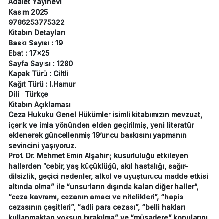
Adalet Yayınevi
Kasım 2025
9786253775322
Kitabın Detayları
Baskı Sayısı : 19
Ebat : 17x25
Sayfa Sayısı : 1280
Kapak Türü : Ciltli
Kağıt Türü : I.Hamur
Dili : Türkçe
Kitabın Açıklaması
Ceza Hukuku Genel Hükümler isimli kitabımızın mevzuat,
içerik ve imla yönünden elden geçirilmiş, yeni literatür
eklenerek güncellenmiş 19’uncu baskısını yapmanın
sevincini yaşıyoruz.
Prof. Dr. Mehmet Emin Alşahin; kusurluluğu etkileyen
hallerden “cebir, yaş küçüklüğü, akıl hastalığı, sağır-
dilsizlik, geçici nedenler, alkol ve uyuşturucu madde etkisi
altında olma” ile “unsurların dışında kalan diğer haller”,
“ceza kavramı, cezanın amacı ve nitelikleri”, “hapis
cezasının çeşitleri”, “adli para cezası”, “belli hakları
kullanmaktan yoksun bırakılma” ve “müsadere” konularını