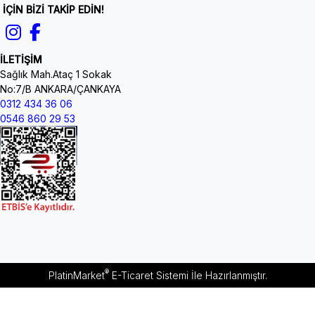
İÇİN BİZİ TAKİP EDİN!
İLETİŞİM
Sağlık Mah.Ataç 1 Sokak
No:7/B ANKARA/ÇANKAYA
0312 434 36 06
0546 860 29 53
®
PlatinMarket
E-Ticaret Sistemi
İle Hazırlanmıştır.