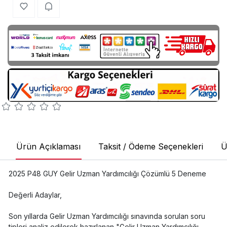
Ürün Açıklaması
Taksit / Ödeme Seçenekleri
Ü
2025 P48 GUY Gelir Uzman Yardımcılığı Çözümlü 5 Deneme
Değerli Adaylar,
Son yıllarda Gelir Uzman Yardımcılığı sınavında sorulan soru
tipleri analiz edilerek hazırlanan "Gelir Uzman Yardımcılığı