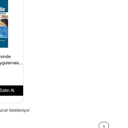
isinde
ygulamalar
Satın Al
ürün listeleniyor.
1