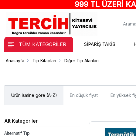
999 TL ÜZERİ K
TÜM KATEGORİLER
SİPARİŞ TAKİBİ
Anasayfa
Tıp Kitapları
Diğer Tıp Alanları
Ürün ismine göre (A-Z)
En düşük fiyat
En yüksek fi
Alt Kategoriler
Alternatif Tıp