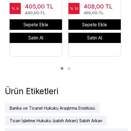
Notları (Mehmet Bahtiyar)
(Ömer Korkut)
K
405,00
TL
408,00
TL
% 9
% 10
%
449,50 TL
455,00 TL
Sepete Ekle
Sepete Ekle
Satın Al
Satın Al
Ürün Etiketleri
Banka ve Ticaret Hukuku Araştırma Enstitüsü
Ticari İşletme Hukuku (sabih Arkan) Sabih Arkan