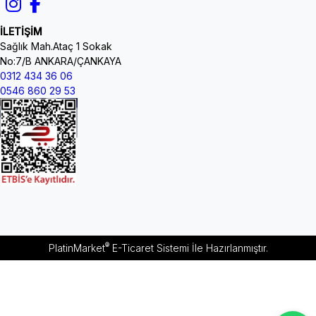
İLETİŞİM
Sağlık Mah.Ataç 1 Sokak
No:7/B ANKARA/ÇANKAYA
0312 434 36 06
0546 860 29 53
®
PlatinMarket
E-Ticaret Sistemi
İle Hazırlanmıştır.