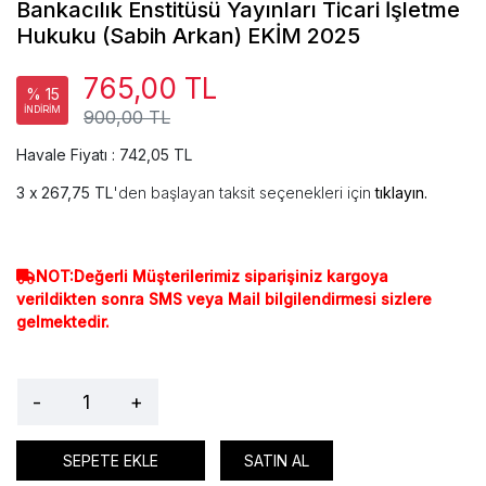
Bankacılık Enstitüsü Yayınları Ticari İşletme
Hukuku (Sabih Arkan) EKİM 2025
765,00 TL
% 15
İNDİRİM
900,00 TL
Havale Fiyatı : 742,05 TL
267,75 TL
'den başlayan taksit seçenekleri için
tıklayın.
NOT:Değerli Müşterilerimiz siparişiniz kargoya
verildikten sonra SMS veya Mail bilgilendirmesi sizlere
gelmektedir.
-
+
SEPETE EKLE
SATIN AL