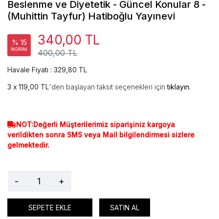
Beslenme ve Diyetetik - Güncel Konular 8 -
(Muhittin Tayfur) Hatiboğlu Yayınevi
340,00 TL
% 15
İNDİRİM
400,00 TL
Havale Fiyatı : 329,80 TL
119,00 TL
'den başlayan taksit seçenekleri için
tıklayın.
NOT:Değerli Müşterilerimiz siparişiniz kargoya
verildikten sonra SMS veya Mail bilgilendirmesi sizlere
gelmektedir.
-
+
SEPETE EKLE
SATIN AL