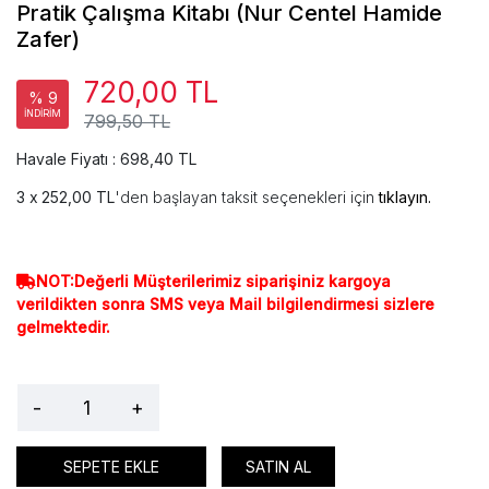
Pratik Çalışma Kitabı (Nur Centel Hamide
Zafer)
720,00 TL
% 9
İNDİRİM
799,50 TL
Havale Fiyatı : 698,40 TL
252,00 TL
'den başlayan taksit seçenekleri için
tıklayın.
NOT:Değerli Müşterilerimiz siparişiniz kargoya
verildikten sonra SMS veya Mail bilgilendirmesi sizlere
gelmektedir.
-
+
SEPETE EKLE
SATIN AL