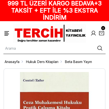
999 TL ÜZERİ KARGO BEDAVA+3
TAKSİT + EFT İLE %3 EKSTRA
İNDİRİM
0
Anasayfa
Hukuk Ders Kitapları
Beta Basım Yayın