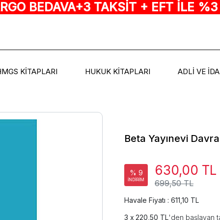
ARGO BEDAVA+3 TAKSİT + EFT İLE %3
HMGS KİTAPLARI
HUKUK KİTAPLARI
ADLİ VE İD
Beta Yayınevi Davran
630,00 TL
% 9
İNDİRİM
699,50 TL
Havale Fiyatı : 611,10 TL
220,50 TL
'den başlayan ta