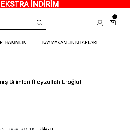
 EKSTRA İNDİRİM
0
ARİ HAKİMLİK
KAYMAKAMLIK KİTAPLARI
ış Bilimleri (Feyzullah Eroğlu)
ksit seçenekleri için
tıklayın.