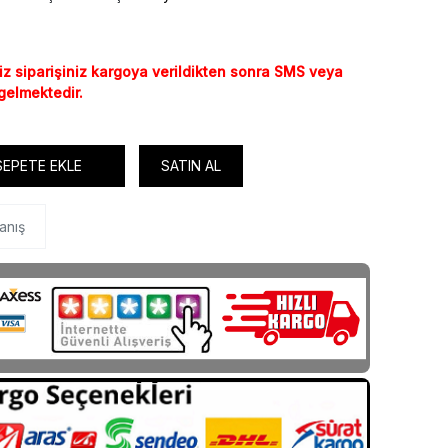
iz siparişiniz kargoya verildikten sonra SMS veya
 gelmektedir.
SEPETE EKLE
SATIN AL
anış