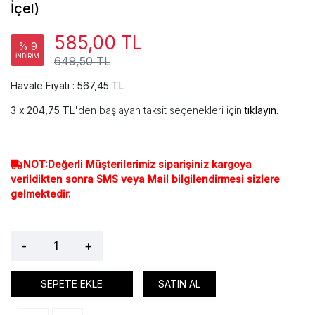
İçel)
585,00 TL
% 9
İNDİRİM
649,50 TL
Havale Fiyatı : 567,45 TL
204,75 TL
'den başlayan taksit seçenekleri için
tıklayın.
NOT:Değerli Müşterilerimiz siparişiniz kargoya
verildikten sonra SMS veya Mail bilgilendirmesi sizlere
gelmektedir.
-
+
SEPETE EKLE
SATIN AL