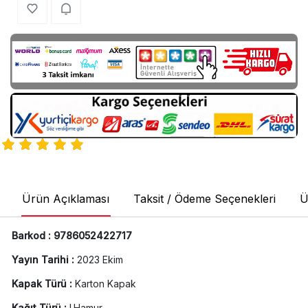
Ürün Açıklaması
Taksit / Ödeme Seçenekleri
Ü
Barkod : 9786052422717
Yayın Tarihi :
2023 Ekim
Kapak Türü :
Karton Kapak
Kağıt Türü :
I.Hamur