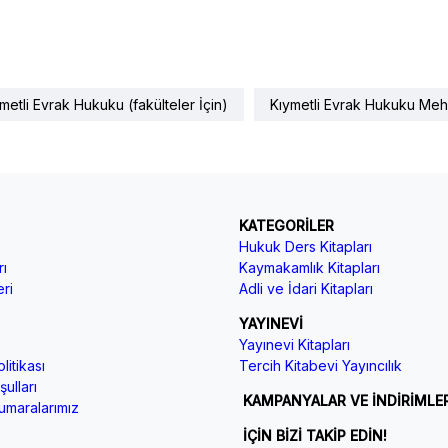
metli Evrak Hukuku (fakülteler İçin)
Kıymetli Evrak Hukuku Meh
KATEGORİLER
Hukuk Ders Kitapları
ı
Kaymakamlık Kitapları
ri
Adli ve İdari Kitapları
YAYINEVİ
Yayınevi Kitapları
litikası
Tercih Kitabevi Yayıncılık
ulları
KAMPANYALAR VE İNDİRİMLE
maralarımız
İÇİN BİZİ TAKİP EDİN!