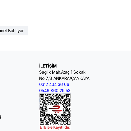
met Bahtiyar
İLETİŞİM
Sağlık Mah.Ataç 1 Sokak
No:7/B ANKARA/ÇANKAYA
0312 434 36 06
0546 860 29 53
R