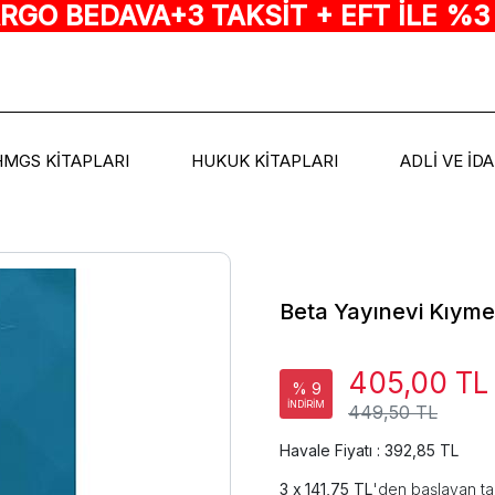
ARGO BEDAVA+3 TAKSİT + EFT İLE %3
HMGS KİTAPLARI
HUKUK KİTAPLARI
ADLİ VE İD
Beta Yayınevi Kıyme
405,00 TL
% 9
İNDİRİM
449,50 TL
Havale Fiyatı : 392,85 TL
141,75 TL
'den başlayan ta