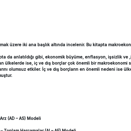
k üzere iki ana başlık altında incelenir. Bu kitapta makroekon
 da anlatıldığı gibi, ekonomik büyüme, enflasyon, işsizlik ve ,i
lan ülkelerde ise, iç ve dış borçlar çok önemli bir makroekonomi 
arını olumsuz etkiler. İç ve dış borçların en önemli nedeni ise ül
uştur.
Arz (AD – AS) Modeli
 – Toplam Harcamalar (AI – AE) Modeli