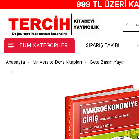
999 TL ÜZERİ K
TÜM KATEGORİLER
SİPARİŞ TAKİBİ
Anasayfa
Üniversite Ders Kitapları
Beta Basım Yayın