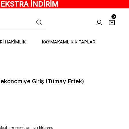
 EKSTRA İNDİRİM
0
ARİ HAKİMLİK
KAYMAKAMLIK KİTAPLARI
ekonomiye Giriş (Tümay Ertek)
ksit seçenekleri için
tıklayın.