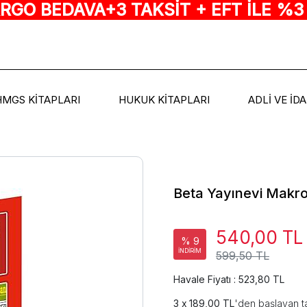
ARGO BEDAVA+3 TAKSİT + EFT İLE %3
HMGS KİTAPLARI
HUKUK KİTAPLARI
ADLİ VE İD
Beta Yayınevi Makro
540,00 TL
% 9
İNDİRİM
599,50 TL
Havale Fiyatı : 523,80 TL
189,00 TL
'den başlayan ta