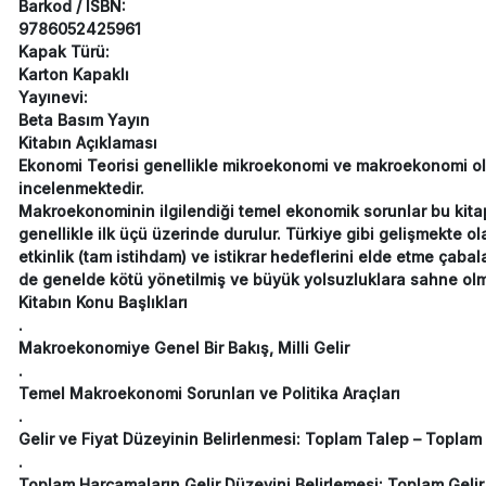
Barkod / ISBN:
9786052425961
Kapak Türü:
Karton Kapaklı
Yayınevi:
Beta Basım Yayın
Kitabın Açıklaması
Ekonomi Teorisi genellikle mikroekonomi ve makroekonomi olma
incelenmektedir.
Makroekonominin ilgilendiği temel ekonomik sorunlar bu kitapta
genellikle ilk üçü üzerinde durulur. Türkiye gibi gelişmekte o
etkinlik (tam istihdam) ve istikrar hedeflerini elde etme çabal
de genelde kötü yönetilmiş ve büyük yolsuzluklara sahne olm
Kitabın Konu Başlıkları
.
Makroekonomiye Genel Bir Bakış, Milli Gelir
.
Temel Makroekonomi Sorunları ve Politika Araçları
.
Gelir ve Fiyat Düzeyinin Belirlenmesi: Toplam Talep – Toplam 
.
Toplam Harcamaların Gelir Düzeyini Belirlemesi: Toplam Gelir