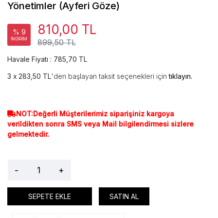
Yönetimler (Ayferi Göze)
810,00 TL
% 9
İNDİRİM
899,50 TL
Havale Fiyatı : 785,70 TL
283,50 TL
'den başlayan taksit seçenekleri için
tıklayın.
NOT:Değerli Müşterilerimiz siparişiniz kargoya
verildikten sonra SMS veya Mail bilgilendirmesi sizlere
gelmektedir.
-
+
SEPETE EKLE
SATIN AL