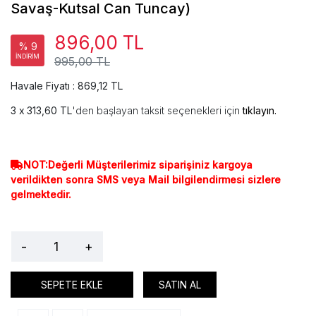
Savaş-Kutsal Can Tuncay)
896,00 TL
% 9
İNDİRİM
995,00 TL
Havale Fiyatı : 869,12 TL
313,60 TL
'den başlayan taksit seçenekleri için
tıklayın.
NOT:Değerli Müşterilerimiz siparişiniz kargoya
verildikten sonra SMS veya Mail bilgilendirmesi sizlere
gelmektedir.
-
+
SEPETE EKLE
SATIN AL