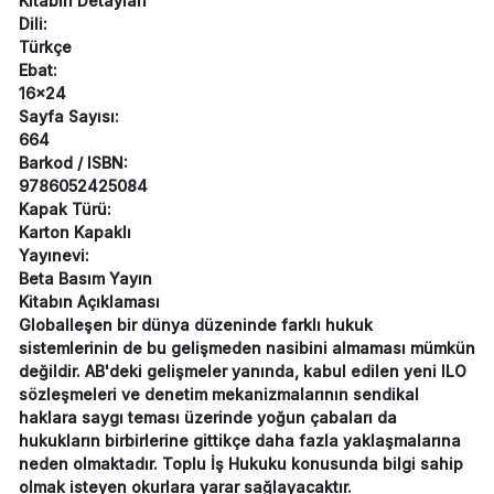
Kitabın Detayları
Dili:
Türkçe
Ebat:
16x24
Sayfa Sayısı:
664
Barkod / ISBN:
9786052425084
Kapak Türü:
Karton Kapaklı
Yayınevi:
Beta Basım Yayın
Kitabın Açıklaması
Globalleşen bir dünya düzeninde farklı hukuk
sistemlerinin de bu gelişmeden nasibini almaması mümkün
değildir. AB'deki gelişmeler yanında, kabul edilen yeni ILO
sözleşmeleri ve denetim mekanizmalarının sendikal
haklara saygı teması üzerinde yoğun çabaları da
hukukların birbirlerine gittikçe daha fazla yaklaşmalarına
neden olmaktadır. Toplu İş Hukuku konusunda bilgi sahip
olmak isteyen okurlara yarar sağlayacaktır.