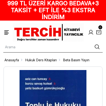
999 TL ÜZERİ KARGO BEDAVA+3
TAKSİT + EFT İLE %3 EKSTRA
İNDİRİM
0
Anasayfa
Hukuk Ders Kitapları
Beta Basım Yayın