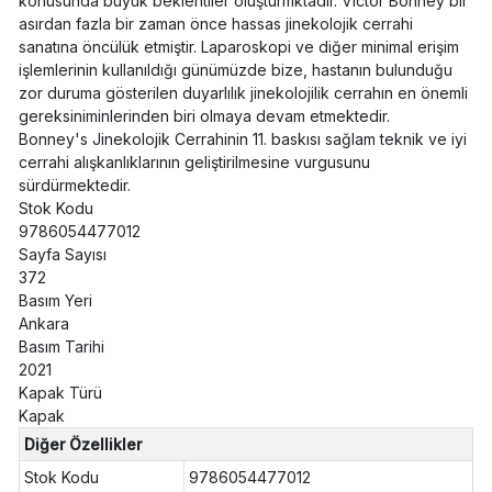
konusunda büyük beklentiler oluşturmktadır. Victor Bonney bir
asırdan fazla bir zaman önce hassas jinekolojik cerrahi
sanatına öncülük etmiştir. Laparoskopi ve diğer minimal erişim
işlemlerinin kullanıldığı günümüzde bize, hastanın bulunduğu
zor duruma gösterilen duyarlılık jinekolojilik cerrahın en önemli
gereksiniminlerinden biri olmaya devam etmektedir.
Bonney's Jinekolojik Cerrahinin 11. baskısı sağlam teknik ve iyi
cerrahi alışkanlıklarının geliştirilmesine vurgusunu
sürdürmektedir.
Stok Kodu
9786054477012
Sayfa Sayısı
372
Basım Yeri
Ankara
Basım Tarihi
2021
Kapak Türü
Kapak
Diğer Özellikler
Stok Kodu
9786054477012