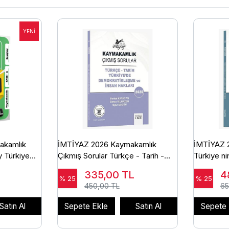
akamlık
İMTİYAZ 2026 Kaymakamlık
İMTİYAZ 
 Türkiye
Çıkmış Sorular Türkçe - Tarih -
Türkiye n
lar - Burcu
Türkiye'de Demokratikleşme ve
Yapısı, İk
335,00
TL
4
İnsan Hakları
% 25
% 25
450,00 TL
65
Satın Al
Sepete Ekle
Satın Al
Sepete 