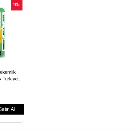
akamlık
 Türkiye
lar - Burcu
Satın Al