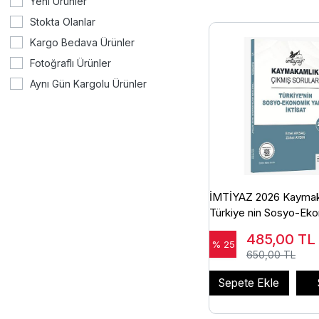
Yeni Ürünler
Stokta Olanlar
Kargo Bedava Ürünler
Fotoğraflı Ürünler
Aynı Gün Kargolu Ürünler
İMTİYAZ 2026 Kaymak
Türkiye nin Sosyo-Ek
Yapısı, İktisat Çıkmış S
485,00
TL
% 25
650,00 TL
Sepete Ekle