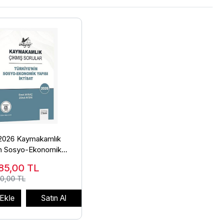
2026 Kaymakamlık
in Sosyo-Ekonomik
tisat Çıkmış Sorular
85,00
TL
0,00 TL
Ekle
Satın Al