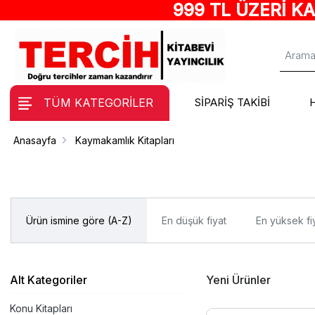
999 TL ÜZERİ K
TÜM KATEGORİLER
SİPARİŞ TAKİBİ
Anasayfa
Kaymakamlık Kitapları
Ürün ismine göre (A-Z)
En düşük fiyat
En yüksek fi
Alt Kategoriler
Yeni Ürünler
Konu Kitapları