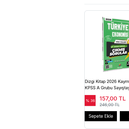
Dizgi Kitap 2026 Kaym
KPSS A Grubu Sayıştay
Ekonomisi Çıkmış Soru
157,00
TL
Doğan Dizgi Kitap
% 36
246,00 TL
Sepete Ekle