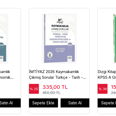
amlık
İMTİYAZ 2026 Kaymakamlık
Dizgi Kit
onomik
Çıkmış Sorular Türkçe - Tarih -
KPSS A Gr
orular
Türkiye'de Demokratikleşme ve
Ekonomisi 
335,00
TL
1
İnsan Hakları
Doğan Diz
% 25
% 36
450,00 TL
24
Satın Al
Sepete Ekle
Satın Al
Sepete 