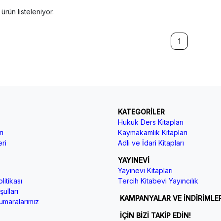
ürün listeleniyor.
1
KATEGORİLER
Hukuk Ders Kitapları
ı
Kaymakamlık Kitapları
ri
Adli ve İdari Kitapları
YAYINEVİ
Yayınevi Kitapları
litikası
Tercih Kitabevi Yayıncılık
ulları
KAMPANYALAR VE İNDİRİMLE
maralarımız
İÇİN BİZİ TAKİP EDİN!