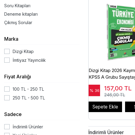
Soru Kitapları
Deneme kitapları
Çıkmış Sorular
Marka
Dizgi Kitap
İmtiyaz Yayıncılık
Dizgi Kitap 2026 Kaym
Fiyat Aralığı
KPSS A Grubu Sayıştay
Ekonomisi Çıkmış Soru
157,00
TL
100 TL - 250 TL
Doğan Dizgi Kitap
% 36
246,00 TL
250 TL - 500 TL
Sepete Ekle
Sadece
İndirimli Ürünler
İndirimli Ürünler