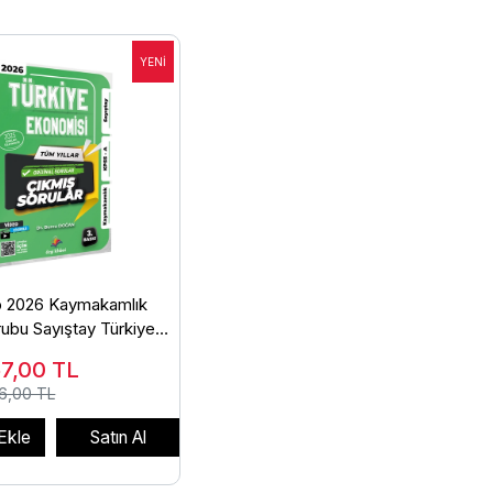
ap 2026 Kaymakamlık
ubu Sayıştay Türkiye
Çıkmış Sorular - Burcu
57,00
TL
gi Kitap
6,00 TL
Ekle
Satın Al