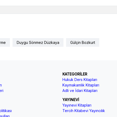
irme
Duygu Sönmez Düzkaya
Gülçin Bozkurt
KATEGORİLER
Hukuk Ders Kitapları
ı
Kaymakamlık Kitapları
ri
Adli ve İdari Kitapları
YAYINEVİ
Yayınevi Kitapları
litikası
Tercih Kitabevi Yayıncılık
ulları