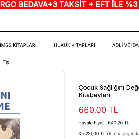
ARGO BEDAVA+3 TAKSİT + EFT İLE %3
HMGS KİTAPLARI
HUKUK KİTAPLARI
ADLİ VE İD
l Tıp
Çocuk Sağlığını Değ
Kitabevleri
660,00 TL
Havale Fiyatı : 640,20 TL
231,00 TL
'den başlayan ta