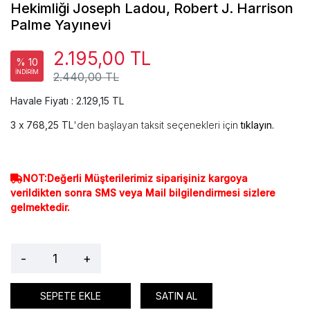
Hekimliği Joseph Ladou, Robert J. Harrison
Palme Yayınevi
2.195,00 TL
% 10
İNDİRİM
2.440,00 TL
Havale Fiyatı : 2.129,15 TL
768,25 TL
'den başlayan taksit seçenekleri için
tıklayın.
NOT:Değerli Müşterilerimiz siparişiniz kargoya
verildikten sonra SMS veya Mail bilgilendirmesi sizlere
gelmektedir.
-
+
SEPETE EKLE
SATIN AL