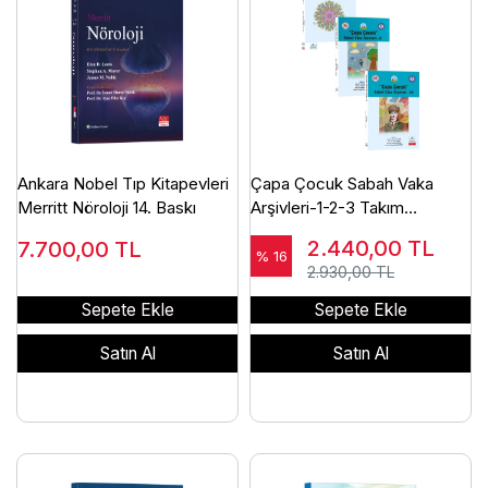
Ankara Nobel Tıp Kitapevleri
Çapa Çocuk Sabah Vaka
Merritt Nöroloji 14. Baskı
Arşivleri-1-2-3 Takım
(Asuman ÇOBAN) Ankara
2.440,00
TL
7.700,00
TL
Nobel Tıp Kitabevleri
% 16
2.930,00 TL
Sepete Ekle
Sepete Ekle
Satın Al
Satın Al