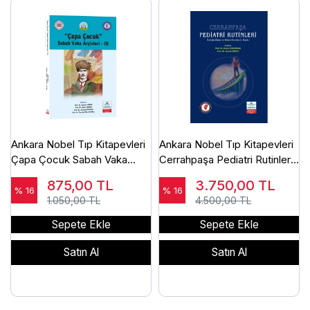
Ankara Nobel Tıp Kitapevleri
Ankara Nobel Tıp Kitapevleri
Çapa Çocuk Sabah Vaka
Cerrahpaşa Pediatri Rutinleri
Arşivleri-3
Genişletilmiş ve
875,00
TL
3.750,00
TL
Güncellenmiş 2. Baskı
% 16
% 16
1.050,00 TL
4.500,00 TL
Sepete Ekle
Sepete Ekle
Satın Al
Satın Al