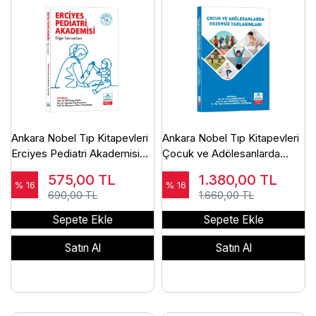
Ankara Nobel Tıp Kitapevleri
Ankara Nobel Tıp Kitapevleri
Erciyes Pediatri Akademisi
Çocuk ve Adölesanlarda
Olgu Sunumları
Egzersiz Yaklaşımlar
575,00
TL
1.380,00
TL
% 16
% 16
690,00 TL
1.660,00 TL
Sepete Ekle
Sepete Ekle
Satın Al
Satın Al