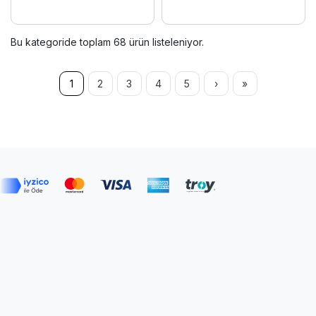
Bu kategoride toplam
68
ürün listeleniyor.
1
2
3
4
5
›
»