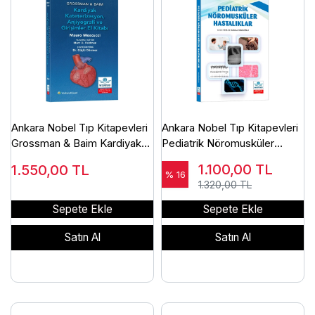
Ankara Nobel Tıp Kitapevleri
Ankara Nobel Tıp Kitapevleri
Grossman & Baim Kardiyak
Pediatrik Nöromusküler
Kateterizasyon, Anjiyografi
Hastalıklar
1.100,00
TL
1.550,00
TL
ve Girişimler El Kitabı
% 16
1.320,00 TL
Sepete Ekle
Sepete Ekle
Satın Al
Satın Al