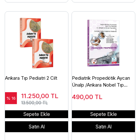
Ankara Tıp Pediatri 2 Cilt
Pediatrik Propedötik Aycan
Ünalp /Ankara Nobel Tıp
Kitabevleri
11.250,00
TL
490,00
TL
% 16
13.500,00 TL
Sepete Ekle
Sepete Ekle
Satın Al
Satın Al