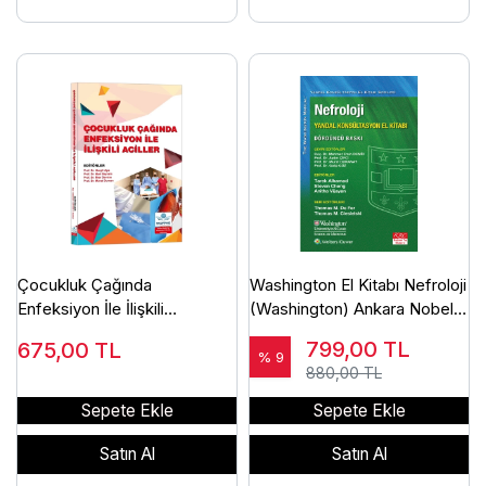
Çocukluk Çağında
Washington El Kitabı Nefroloji
Enfeksiyon İle İlişkili
(Washington) Ankara Nobel
Aciller/Ankara Nobel Tıp
Tıp Kitabevleri
799,00
TL
675,00
TL
Kitabevleri
% 9
880,00 TL
Sepete Ekle
Sepete Ekle
Satın Al
Satın Al