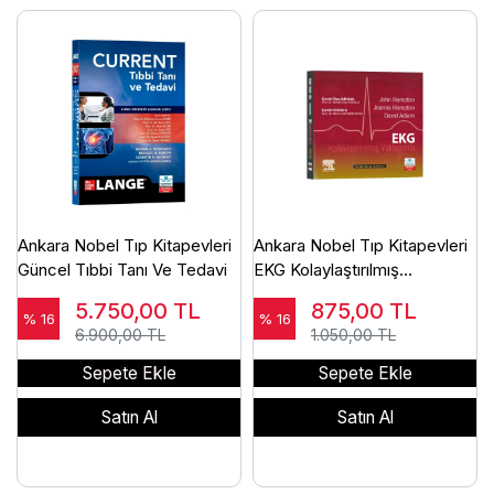
Ankara Nobel Tıp Kitapevleri
Ankara Nobel Tıp Kitapevleri
Güncel Tıbbi Tanı Ve Tedavi
EKG Kolaylaştırılmış
Yaklaşımla
5.750,00
TL
875,00
TL
% 16
% 16
6.900,00 TL
1.050,00 TL
Sepete Ekle
Sepete Ekle
Satın Al
Satın Al