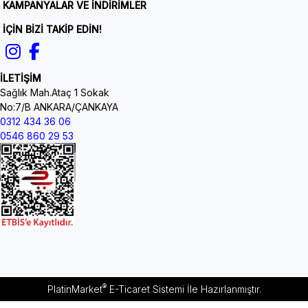
KAMPANYALAR VE İNDİRİMLER
İÇİN BİZİ TAKİP EDİN!
İLETİŞİM
Sağlık Mah.Ataç 1 Sokak
No:7/B ANKARA/ÇANKAYA
0312 434 36 06
0546 860 29 53
®
PlatinMarket
E-Ticaret Sistemi
İle Hazırlanmıştır.