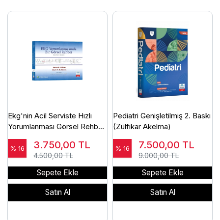
Ekg'nin Acil Serviste Hızlı
Pediatri Genişletilmiş 2. Baskı
Yorumlanması Görsel Rehber
(Zülfikar Akelma)
Ankara Nobel Tıp Kitabevleri
3.750,00
TL
7.500,00
TL
(Serkan Emre EROĞLU)
% 16
% 16
4.500,00 TL
9.000,00 TL
Sepete Ekle
Sepete Ekle
Satın Al
Satın Al