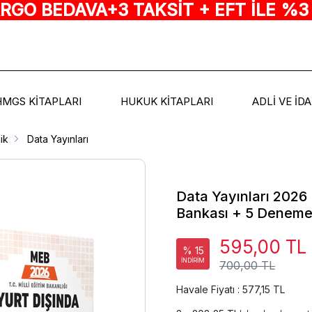
ARGO BEDAVA+3 TAKSİT + EFT İLE %3
HMGS KİTAPLARI
HUKUK KİTAPLARI
ADLİ VE İD
ik
Data Yayınları
Data Yayınları 2026
Bankası + 5 Deneme 
595,00 TL
% 15
İNDİRİM
700,00 TL
Havale Fiyatı : 577,15 TL