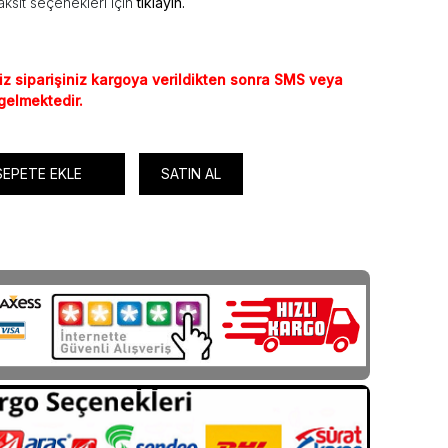
ksit seçenekleri için
tıklayın.
iz siparişiniz kargoya verildikten sonra SMS veya
 gelmektedir.
SEPETE EKLE
SATIN AL