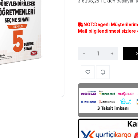
208,25 TL
'den başlayan ta
NOT:Değerli Müşterilerim
Mail bilgilendirmesi sizlere
-
+