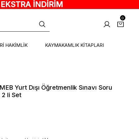
 EKSTRA İNDİRİM
0
ARİ HAKİMLİK
KAYMAKAMLIK KİTAPLARI
 MEB Yurt Dışı Öğretmenlik Sınavı Soru
2 li Set