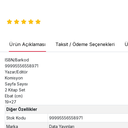
Ürün Açıklaması
Taksit / Ödeme Seçenekleri
Ü
ISBN/Barkod
99995556558971
Yazar/Editör
Komisyon
Sayfa Sayısı
2 Kitap Set
Ebat (cm)
19x27
Diğer Özellikler
Stok Kodu
99995556558971
Marka
Data Yayınları