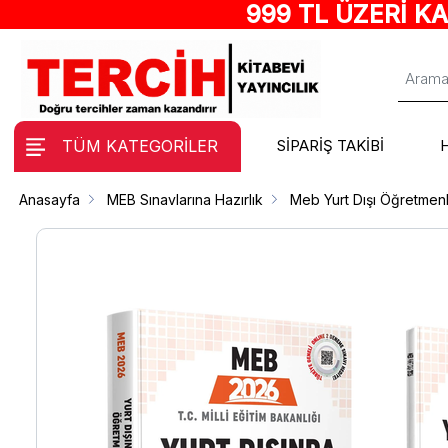
999 TL ÜZERİ K
TÜM KATEGORİLER
SİPARİŞ TAKİBİ
Anasayfa
MEB Sınavlarına Hazırlık
Meb Yurt Dışı Öğretmenl