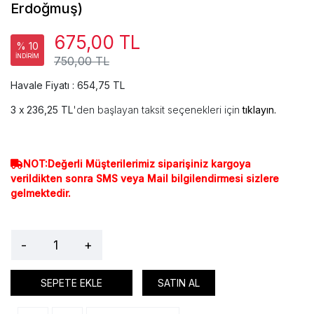
Erdoğmuş)
675,00 TL
% 10
İNDİRİM
750,00 TL
Havale Fiyatı : 654,75 TL
236,25 TL
'den başlayan taksit seçenekleri için
tıklayın.
NOT:Değerli Müşterilerimiz siparişiniz kargoya
verildikten sonra SMS veya Mail bilgilendirmesi sizlere
gelmektedir.
-
+
SEPETE EKLE
SATIN AL