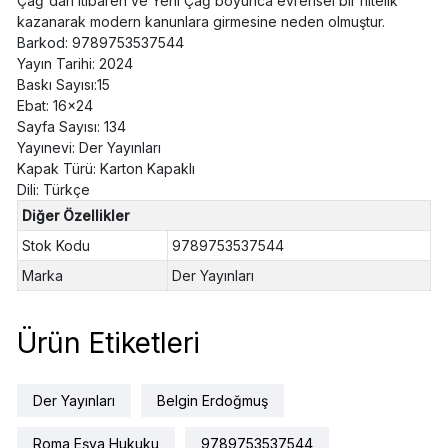
Çağ'dan itibaren ve Yeni Çağ boyunca evrensel bir nitelik
kazanarak modern kanunlara girmesine neden olmuştur.
Barkod: 9789753537544
Yayın Tarihi: 2024
Baskı Sayısı:15
Ebat: 16x24
Sayfa Sayısı: 134
Yayınevi: Der Yayınları
Kapak Türü: Karton Kapaklı
Dili: Türkçe
Diğer Özellikler
Stok Kodu
9789753537544
Marka
Der Yayınları
Ürün Etiketleri
Der Yayınları
Belgin Erdoğmuş
Roma Eşya Hukuku
9789753537544