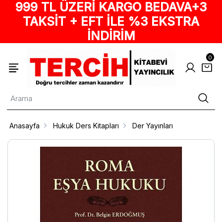
999 TL ÜZERİ KARGO BEDAVA+3
TAKSİT + EFT İLE %3 EKSTRA
İNDİRİM
0
Anasayfa
Hukuk Ders Kitapları
Der Yayınları