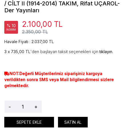
/ CİLT II (1914-2014) TAKIM, Rifat UÇAROL-
Der Yayınları
2.100,00 TL
% 10
İNDİRİM
2.350,00 TL
Havale Fiyatı : 2.037,00 TL
735,00 TL
'den başlayan taksit seçenekleri için
tıklayın.
NOT:Değerli Müşterilerimiz siparişiniz kargoya
verildikten sonra SMS veya Mail bilgilendirmesi sizlere
gelmektedir.
-
+
SEPETE EKLE
SATIN AL