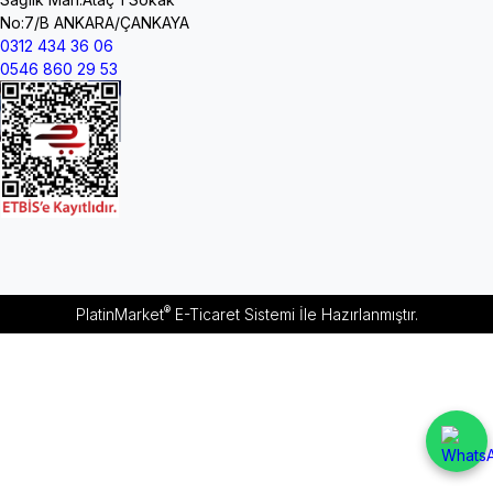
No:7/B ANKARA/ÇANKAYA
0312 434 36 06
0546 860 29 53
®
PlatinMarket
E-Ticaret Sistemi
İle Hazırlanmıştır.