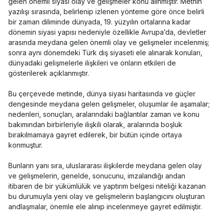
gelen önemli siyasi olay ve gelişmeler konu alınmıştır. Metnin
yazılışı sırasında, belirlenip izlenen yönteme göre önce belirli
bir zaman diliminde dünyada, 19. yüzyılın ortalarına kadar
dönemin siyasi yapısı nedeniyle özellikle Avrupa’da, devletler
arasında meydana gelen önemli olay ve gelişmeler incelenmiş;
sonra aynı dönemdeki Türk dış siyaseti ele alınarak konuları,
dünyadaki gelişmelerle ilişkileri ve onların etkileri de
gösterilerek açıklanmıştır.
Bu çerçevede metinde, dünya siyasi haritasında ve güçler
dengesinde meydana gelen gelişmeler, oluşumlar ile aşamalar;
nedenleri, sonuçları, aralarındaki bağlantılar zaman ve konu
bakımından birbirleriyle ilişkili olarak, aralarında boşluk
bırakılmamaya gayret edilerek, bir bütün içinde ortaya
konmuştur.
Bunların yanı sıra, uluslararası ilişkilerde meydana gelen olay
ve gelişmelerin, genelde, sonucunu, imzalandığı andan
itibaren de bir yükümlülük ve yaptırım belgesi niteliği kazanan
bu durumuyla yeni olay ve gelişmelerin başlangıcını oluşturan
andlaşmalar, önemle ele alınıp incelenmeye gayret edilmiştir.