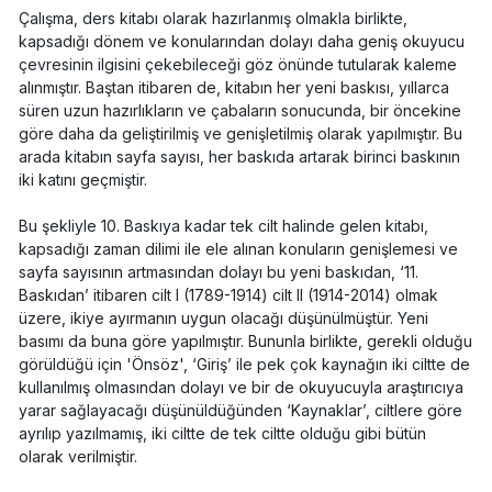
Çalışma, ders kitabı olarak hazırlanmış olmakla birlikte,
kapsadığı dönem ve konularından dolayı daha geniş okuyucu
çevresinin ilgisini çekebileceği göz önünde tutularak kaleme
alınmıştır. Baştan itibaren de, kitabın her yeni baskısı, yıllarca
süren uzun hazırlıkların ve çabaların sonucunda, bir öncekine
göre daha da geliştirilmiş ve genişletilmiş olarak yapılmıştır. Bu
arada kitabın sayfa sayısı, her baskıda artarak birinci baskının
iki katını geçmiştir.
Bu şekliyle 10. Baskıya kadar tek cilt halinde gelen kitabı,
kapsadığı zaman dilimi ile ele alınan konuların genişlemesi ve
sayfa sayısının artmasından dolayı bu yeni baskıdan, ‘11.
Baskıdan’ itibaren cilt I (1789-1914) cilt II (1914-2014) olmak
üzere, ikiye ayırmanın uygun olacağı düşünülmüştür. Yeni
basımı da buna göre yapılmıştır. Bununla birlikte, gerekli olduğu
görüldüğü için 'Önsöz', ‘Giriş’ ile pek çok kaynağın iki ciltte de
kullanılmış olmasından dolayı ve bir de okuyucuyla araştırıcıya
yarar sağlayacağı düşünüldüğünden ‘Kaynaklar’, ciltlere göre
ayrılıp yazılmamış, iki ciltte de tek ciltte olduğu gibi bütün
olarak verilmiştir.