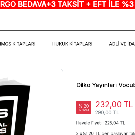
ARGO BEDAVA+3 TAKSİT + EFT İLE %3
HMGS KİTAPLARI
HUKUK KİTAPLARI
ADLİ VE İD
ı
Dilko Yayınları Vocu
232,00 TL
% 20
İNDİRİM
290,00 TL
Havale Fiyatı : 225,04 TL
81,20 TL
'den başlayan tak