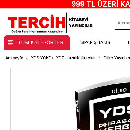
999 TL ÜZERİ K
TÜM KATEGORİLER
SİPARİŞ TAKİBİ
Anasayfa
YDS YÖKDİL YDT Hazırlık Kitapları
Dilko Yayınlar