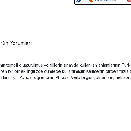
rün Yorumları
n temeli oluşturulmuş ve fiillerin sınavda kullanılan anlamlarının Türkçe
teren bir örnek İngilizce cümlede kullanılmıştır. Kelimenin birden fazl
ırlanmıştır. Ayrıca, öğrencinin Phrasal Verb bilgisi çoktan seçmeli soru