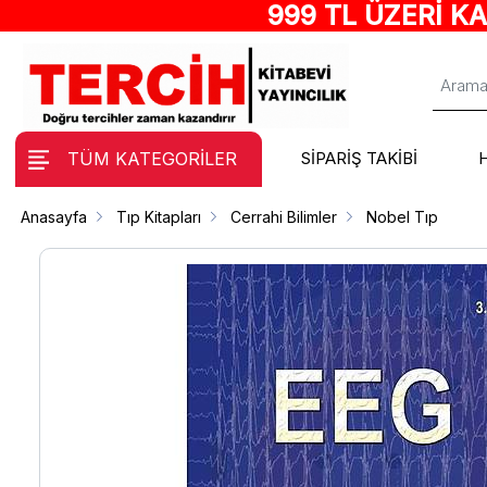
999 TL ÜZERİ K
TÜM KATEGORİLER
SİPARİŞ TAKİBİ
Anasayfa
Tıp Kitapları
Cerrahi Bilimler
Nobel Tıp