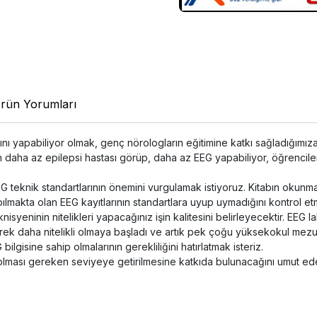
rün Yorumları
ısını yapabiliyor olmak, genç nörologların eğitimine katkı sağladığımız
n daha az epilepsi hastası görüp, daha az EEG yapabiliyor, öğrencil
 teknik standartlarının önemini vurgulamak istiyoruz. Kitabın okunma
apılmakta olan EEG kayıtlarının standartlara uyup uymadığını kontrol et
syeninin nitelikleri yapacağınız işin kalitesini belirleyecektir. EEG 
ek daha nitelikli olmaya başladı ve artık pek çoğu yüksekokul mezunu
bilgisine sahip olmalarının gerekliliğini hatırlatmak isteriz.
 olması gereken seviyeye getirilmesine katkıda bulunacağını umut ede