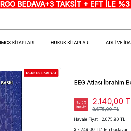
ARGO BEDAVA+3 TAKSİT + EFT İLE %3
HMGS KİTAPLARI
HUKUK KİTAPLARI
ADLİ VE İD
ÜCRETSİZ KARGO
EEG Atlası İbrahim B
2.140,00 T
% 20
İNDİRİM
2.675,00 TL
Havale Fiyatı : 2.075,80 TL
749,00 TL
'den başlayan t