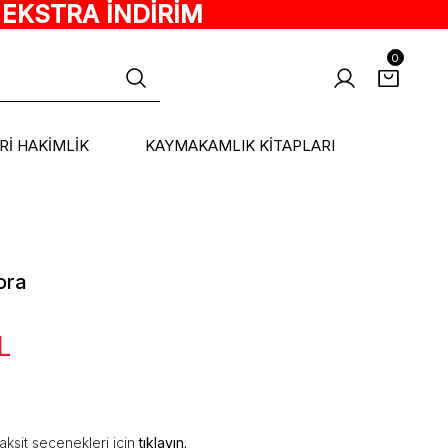
 EKSTRA İNDİRİM
0
ARİ HAKİMLİK
KAYMAKAMLIK KİTAPLARI
ora
L
aksit seçenekleri için
tıklayın.