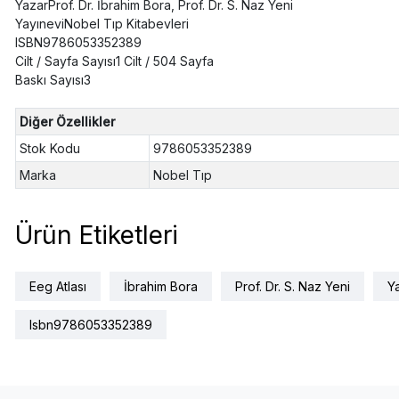
YazarProf. Dr. İbrahim Bora, Prof. Dr. S. Naz Yeni
YayıneviNobel Tıp Kitabevleri
ISBN9786053352389
Cilt / Sayfa Sayısı1 Cilt / 504 Sayfa
Baskı Sayısı3
Diğer Özellikler
Stok Kodu
9786053352389
Marka
Nobel Tıp
Ürün Etiketleri
Eeg Atlası
İbrahim Bora
Prof. Dr. S. Naz Yeni
Y
Isbn9786053352389