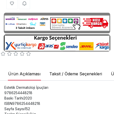
Ürün Açıklaması
Taksit / Ödeme Seçenekleri
Ü
Estetik Dermatoloji İpuçları
9786254448218
Baskı Tarihi2020
ISBN9786254448218
Sayfa Sayısı152