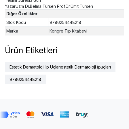
Teslim Süresi3 Gün
YazarUzm Dr.Belma Türsen Prof.Dr.Ümit Türsen
Diğer Özellikler
Stok Kodu
9786254448218
Marka
Kongre Tıp Kitabevi
Ürün Etiketleri
Estetik Dermatoloji Ip Uçlarıestetik Dermatoloji İpuçları
9786254448218