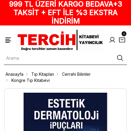
999 TL ÜZERİ KARGO BEDAVA+3
TAKSİT + EFT İLE %3 EKSTRA
İNDİRİM
0
Anasayfa
Tıp Kitapları
Cerrahi Bilimler
Kongre Tıp Kitabevi