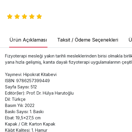
Ürün Açıklaması
Taksit / Ödeme Seçenekleri
Ü
Fizyoterapi mesleği yakın tarihli mesleklerinden birisi olmakla bir
yana hızla gelişmiş, kanıta dayalı fizyoterapi uygulamalarının çeşitl
Yayınevi: Hipokrat Kitabevi
ISBN: 9786257399449
Sayfa Sayısı: 512
Editör(ler): Prof. Dr. Hülya Harutoğlu
Dil: Türkçe
Basım Yılı: 2022
Baskı Sayısı: 1. Baskı
Ebat: 19,5x27,5 cm
Kapak / Cilt: Karton Kapak
Kâğıt Kalitesi: 1. Hamur