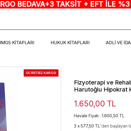
ARGO BEDAVA+3 TAKSİT + EFT İLE %3
HMGS KİTAPLARI
HUKUK KİTAPLARI
ADLİ VE İD
ÜCRETSİZ KARGO
Fizyoterapi ve Reha
Harutoğlu Hipokrat 
1.650,00 TL
Havale Fiyatı : 1.600,50 TL
577,50 TL
'den başlayan ta