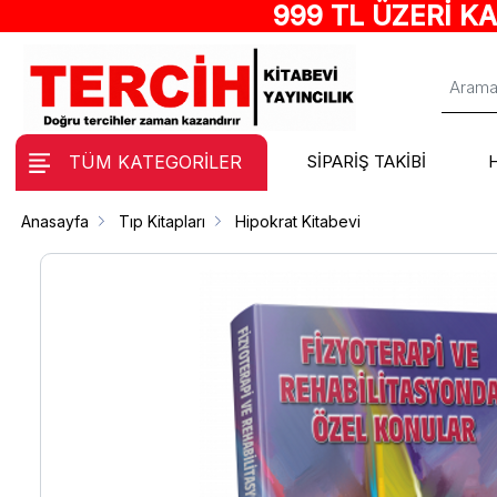
999 TL ÜZERİ K
TÜM KATEGORİLER
SİPARİŞ TAKİBİ
Anasayfa
Tıp Kitapları
Hipokrat Kitabevi