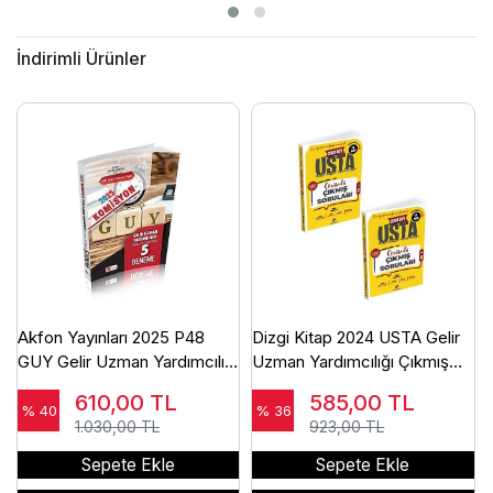
İndirimli Ürünler
Akfon Yayınları 2025 P48
Dizgi Kitap 2024 USTA Gelir
GUY Gelir Uzman Yardımcılığı
Uzman Yardımcılığı Çıkmış
Çözümlü 5 Deneme
Sınav Soruları
610,00
TL
585,00
TL
% 40
% 36
1.030,00 TL
923,00 TL
Sepete Ekle
Sepete Ekle