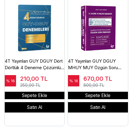
4T Yayınları GUY DGUY Dört
4T Yayınları GUY DGUY
Dörtlük 4 Deneme Çözümlü
MHUY MUY Özgün Soru
4T Yayınları
Bankası - Alican Dovletov 4T
210,00
TL
670,00
TL
Yayınları
% 16
% 16
250,00 TL
800,00 TL
Sepete Ekle
Sepete Ekle
Satın Al
Satın Al