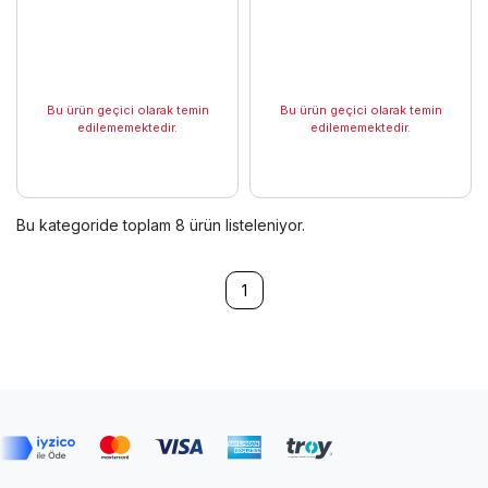
CİHAN,Hüseyin BİLGİN 2025
Anlatımlı Çözümlü Soru
Bankası Berkay
CİHAN,Çağlar
KÖKSAL,Hüseyin BİLGİN
Eylül 2024 9. Baskı
Bu ürün geçici olarak temin
Bu ürün geçici olarak temin
edilememektedir.
edilememektedir.
Bu kategoride toplam
8
ürün listeleniyor.
1