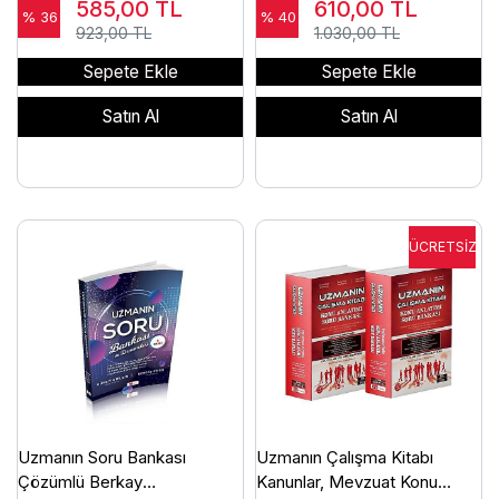
585,00
TL
610,00
TL
% 36
% 40
923,00 TL
1.030,00 TL
Sepete Ekle
Sepete Ekle
Satın Al
Satın Al
Uzmanın Soru Bankası
Uzmanın Çalışma Kitabı
Çözümlü Berkay
Kanunlar, Mevzuat Konu