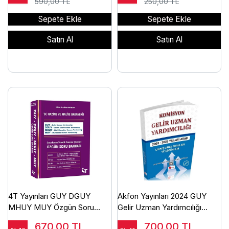
590,00 TL
250,00 TL
Sepete Ekle
Sepete Ekle
Satın Al
Satın Al
4T Yayınları GUY DGUY
Akfon Yayınları 2024 GUY
MHUY MUY Özgün Soru
Gelir Uzman Yardımcılığı
Bankası - Alican Dovletov 4T
Çıkmış Sorular Çözümlü
670,00
TL
700,00
TL