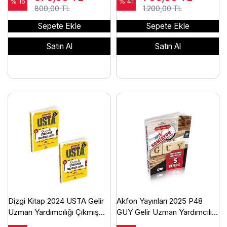
Yayınları
% 16
% 41
800,00 TL
1.200,00 TL
Sepete Ekle
Sepete Ekle
Satın Al
Satın Al
Dizgi Kitap 2024 USTA Gelir
Akfon Yayınları 2025 P48
Uzman Yardımcılığı Çıkmış
GUY Gelir Uzman Yardımcılığı
Sınav Soruları
Çözümlü 5 Deneme