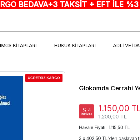
ARGO BEDAVA+3 TAKSİT + EFT İLE %3
HMGS KİTAPLARI
HUKUK KİTAPLARI
ADLİ VE İD
ÜCRETSİZ KARGO
Glokomda Cerrahi Yen
1.150,00 T
% 4
İNDİRİM
1.200,00 TL
Havale Fiyatı : 1.115,50 TL
402,50 TL
'den başlayan t