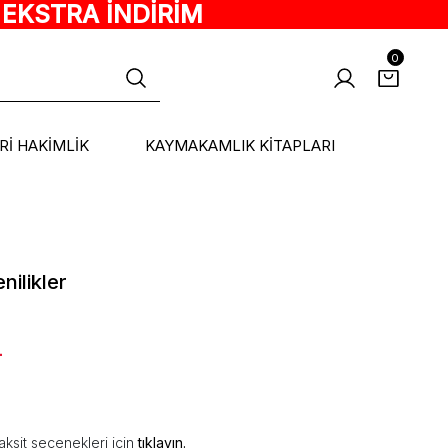
 EKSTRA İNDİRİM
0
ARİ HAKİMLİK
KAYMAKAMLIK KİTAPLARI
ilikler
L
aksit seçenekleri için
tıklayın.