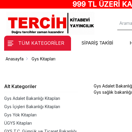
999 TL ÜZERİ K
TÜM KATEGORİLER
SİPARİŞ TAKİBİ
Anasayfa
Gys Kitapları
Alt Kategoriler
Gys Adalet Bakanlığı
Gys sağlık bakanlığı 
Gys Adalet Bakanlığı Kitapları
Gys İçişleri Bakanlığı Kitapları
Gys Yök Kitapları
ÜGYS Kitapları
GYS T.C. Gümrük ve Ticaret Bakanlığı