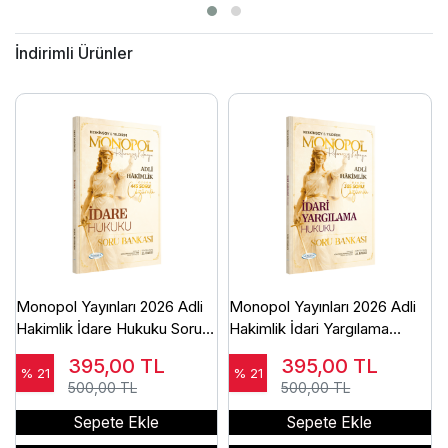
İndirimli Ürünler
Monopol Yayınları 2026 Adli
Monopol Yayınları 2026 Adli
Hakimlik İdare Hukuku Soru
Hakimlik İdari Yargılama
Bankası Çözümlü Ömer
Hukuku Soru Bankası
395,00
TL
395,00
TL
Keskinsoy
Çözümlü Ömer Keskinsoy
% 21
% 21
500,00 TL
500,00 TL
Sepete Ekle
Sepete Ekle