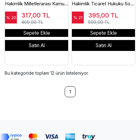
Hakimlik Milletlerarası Kamu
Hakimlik Ticaret Hukuku Soru
Hukuku ve Özel Hukuk Soru
Bankası Çözümlü Ömer
317,00
TL
395,00
TL
Bankası Çözümlü Ömer
Keskinsoy
% 20
% 21
400,00 TL
500,00 TL
Keskinsoy
Sepete Ekle
Sepete Ekle
Satın Al
Satın Al
Bu kategoride toplam
12
ürün listeleniyor.
1