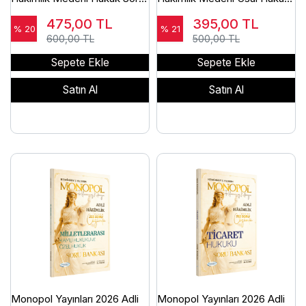
Bankası Çözümlü Ömer
Soru Bankası Çözümlü Ömer
475,00
TL
395,00
TL
Keskinsoy
Keskinsoy
% 20
% 21
600,00 TL
500,00 TL
Sepete Ekle
Sepete Ekle
Satın Al
Satın Al
Monopol Yayınları 2026 Adli
Monopol Yayınları 2026 Adli