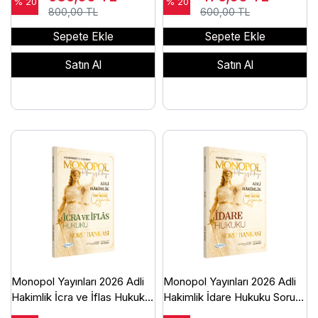
Çözümlü Ömer Keskinsoy
Bankası Çözümlü Ömer
% 20
% 20
800,00 TL
600,00 TL
Keskinsoy
Sepete Ekle
Sepete Ekle
Satın Al
Satın Al
Monopol Yayınları 2026 Adli
Monopol Yayınları 2026 Adli
Hakimlik İcra ve İflas Hukuku
Hakimlik İdare Hukuku Soru
Soru Bankası Çözümlü Ömer
Bankası Çözümlü Ömer