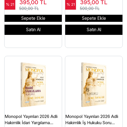
395,00
TL
395,00
TL
Keskinsoy
Keskinsoy
% 21
% 21
500,00 TL
500,00 TL
Sepete Ekle
Sepete Ekle
Satın Al
Satın Al
Monopol Yayınları 2026 Adli
Monopol Yayınları 2026 Adli
Hakimlik İdari Yargılama
Hakimlik İş Hukuku Soru