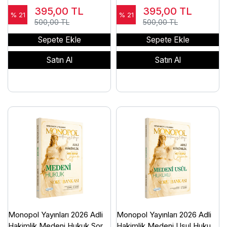
Hukuku Soru Bankası
Bankası Çözümlü Ömer
395,00
TL
395,00
TL
Çözümlü Ömer Keskinsoy
Keskinsoy
% 21
% 21
500,00 TL
500,00 TL
Sepete Ekle
Sepete Ekle
Satın Al
Satın Al
Monopol Yayınları 2026 Adli
Monopol Yayınları 2026 Adli
Hakimlik Medeni Hukuk Soru
Hakimlik Medeni Usul Hukuku