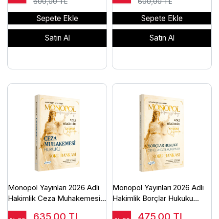
600,00 TL
600,00 TL
Sepete Ekle
Sepete Ekle
Satın Al
Satın Al
Monopol Yayınları 2026 Adli
Monopol Yayınları 2026 Adli
Hakimlik Ceza Muhakemesi
Hakimlik Borçlar Hukuku
Hukuku Soru Bankası
Genel ve Özel Hükümler Soru
635,00
TL
475,00
TL