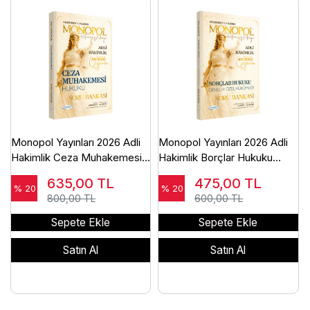
Monopol Yayınları 2026 Adli
Monopol Yayınları 2026 Adli
Hakimlik Ceza Muhakemesi
Hakimlik Borçlar Hukuku
Hukuku Soru Bankası
Genel ve Özel Hükümler Soru
635,00
TL
475,00
TL
Çözümlü Ömer Keskinsoy
Bankası Çözümlü Ömer
% 20
% 20
800,00 TL
600,00 TL
Keskinsoy
Sepete Ekle
Sepete Ekle
Satın Al
Satın Al