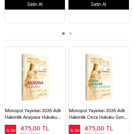
Satın Al
Satın Al
Monopol Yayınları 2026 Adli
Monopol Yayınları 2026 Adli
Hakimlik Anayasa Hukuku
Hakimlik Ceza Hukuku Genel
Soru Bankası Çözümlü Ömer
Hükümler Soru Bankası
475,00
TL
475,00
TL
Keskinsoy
Çözümlü Ömer Keskinsoy
% 20
% 20