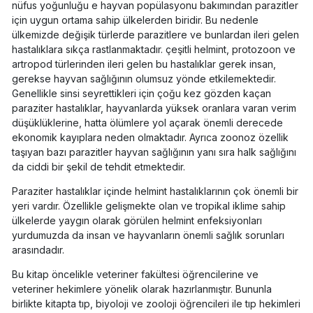
nüfus yoğunluğu e hayvan popülasyonu bakımından parazitler
için uygun ortama sahip ülkelerden biridir. Bu nedenle
ülkemizde değişik türlerde parazitlere ve bunlardan ileri gelen
hastalıklara sıkça rastlanmaktadır. çeşitli helmint, protozoon ve
artropod türlerinden ileri gelen bu hastalıklar gerek insan,
gerekse hayvan sağlığının olumsuz yönde etkilemektedir.
Genellikle sinsi seyrettikleri için çoğu kez gözden kaçan
paraziter hastalıklar, hayvanlarda yüksek oranlara varan verim
düşüklüklerine, hatta ölümlere yol açarak önemli derecede
ekonomik kayıplara neden olmaktadır. Ayrıca zoonoz özellik
taşıyan bazı parazitler hayvan sağlığının yanı sıra halk sağlığını
da ciddi bir şekil de tehdit etmektedir.
Paraziter hastalıklar içinde helmint hastalıklarının çok önemli bir
yeri vardır. Özellikle gelişmekte olan ve tropikal iklime sahip
ülkelerde yaygın olarak görülen helmint enfeksiyonları
yurdumuzda da insan ve hayvanların önemli sağlık sorunları
arasındadır.
Bu kitap öncelikle veteriner fakültesi öğrencilerine ve
veteriner hekimlere yönelik olarak hazırlanmıştır. Bununla
birlikte kitapta tıp, biyoloji ve zooloji öğrencileri ile tıp hekimleri